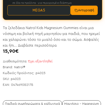
σε όλα τα προϊόντα · για περιορισμένο διάστημα
MEGA5
Αντιγραφή
Τα ζελεδάκια Natrol Kids Magnesium Gummies είναι μια
νόστιμη και βολική πηγή μαγνησίου για παιδιά, που ηρεμεί
και χαλαρώνει τόσο το μυαλό όσο και το σώμα. Ασφαλές
και ήπι...
Διαβάστε περισσότερα
15,90€
Διαθεσιμότητα:
Έχει εξαντληθεί
Brand:
Natrol®
Κωδικός Προϊόντος:
p4023
SKU:
p4023
EAN:
047469082178
Παιδικά συμπληρώματα & καλλυντικά
Μαγνήσιο - Magnesium