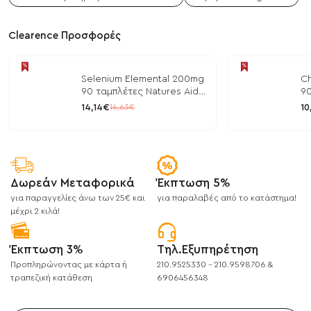
Clearence Προσφορές
Selenium Elemental 200mg
Ch
90 ταμπλέτες Natures Aid
90
/ Μέταλλα
/ 
14,14€
10
16,63€
Δωρεάν Μεταφορικά
Έκπτωση 5%
για παραγγελίες άνω των 25€ και
για παραλαβές από το κατάστημα!
μέχρι 2 κιλά!
Έκπτωση 3%
Τηλ.Εξυπηρέτηση
Προπληρώνοντας με κάρτα ή
210.9525330 - 210.9598706 &
τραπεζική κατάθεση
6906456348