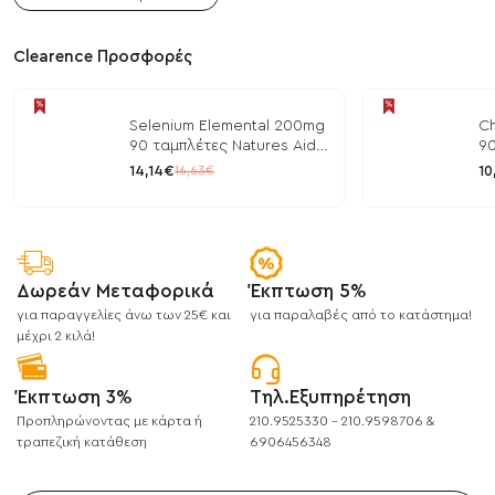
Clearence Προσφορές
Selenium Elemental 200mg
Ch
90 ταμπλέτες Natures Aid
90
/ Μέταλλα
/ 
14,14€
10
16,63€
Δωρεάν Μεταφορικά
Έκπτωση 5%
για παραγγελίες άνω των 25€ και
για παραλαβές από το κατάστημα!
μέχρι 2 κιλά!
Έκπτωση 3%
Τηλ.Εξυπηρέτηση
Προπληρώνοντας με κάρτα ή
210.9525330 - 210.9598706 &
τραπεζική κατάθεση
6906456348