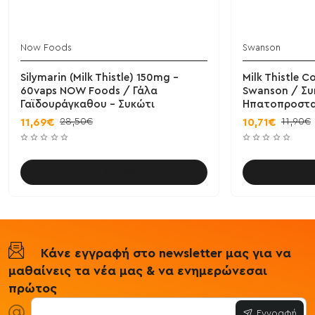
Now Foods
Swanson
Silymarin (Milk Thistle) 150mg -
Milk Thistle 
60vaps NOW Foods / Γάλα
Swanson / Συ
Γαϊδουράγκαθου - Συκώτι
Ηπατοπροστα
28,50€
11,90€
11,69€
10,71€
Καλάθι
Κάνε εγγραφή στο newsletter μας για να
μαθαίνεις τα νέα μας & να ενημερώνεσαι
πρώτος
Εγγραφή