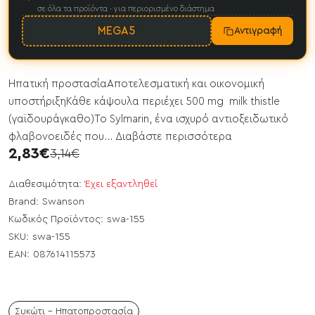
σε όλα τα προϊόντα · για περιορισμένο διάστημα
MEGA5
Αντιγραφή
Ηπατική προστασίαΑποτελεσματική και οικονομική
υποστήριξηΚάθε κάψουλα περιέχει 500 mg milk thistle
(γαϊδουράγκαθο)Το Sylmarin, ένα ισχυρό αντιοξειδωτικό
φλαβονοειδές που...
Διαβάστε περισσότερα
2,83€
3,14€
Διαθεσιμότητα:
Έχει εξαντληθεί
Brand:
Swanson
Κωδικός Προϊόντος:
swa-155
SKU:
swa-155
EAN:
087614115573
Συκώτι - Ηπατοπροστασία