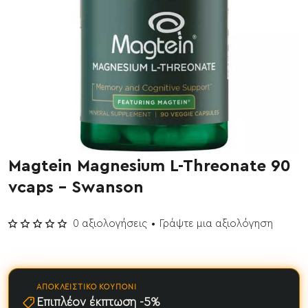
Magtein Magnesium L-Threonate 90
Έχει εξαντληθεί
vcaps - Swanson
0 αξιολογήσεις
•
Γράψτε μια αξιολόγηση
ΑΠΟΚΛΕΙΣΤΙΚΌ ΚΟΥΠΌΝΙ
Επιπλέον έκπτωση -5%