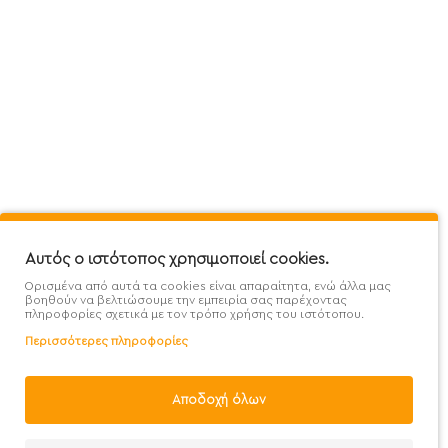
Πληροφορίες
Εξυπηρέτηση Πελατών
Όροι 
Mega Protein Store
Λογαριασμός
Όροι &
Επικοινωνήστε μαζί μας
Ιστορικό Παραγγελιών
Μετα
Εγγραφή στο newsletter
Αγαπημένα
Τρόπ
Χάρτης Ιστότοπου
Σύγκριση
Προσ
Αυτός ο ιστότοπος χρησιμοποιεί cookies.
Προσφορές - Clearence
GDPR
Πολι
Ορισμένα από αυτά τα cookies είναι απαραίτητα, ενώ άλλα μας
Χονδρική
βοηθούν να βελτιώσουμε την εμπειρία σας παρέχοντας
πληροφορίες σχετικά με τον τρόπο χρήσης του ιστότοπου.
Περισσότερες πληροφορίες
Αποδοχή όλων
Handcrafted with 💙 in Athens