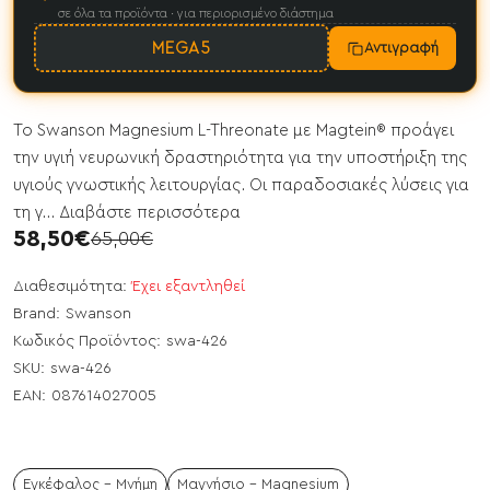
σε όλα τα προϊόντα · για περιορισμένο διάστημα
MEGA5
Αντιγραφή
Το Swanson Magnesium L-Threonate με Magtein® προάγει
την υγιή νευρωνική δραστηριότητα για την υποστήριξη της
υγιούς γνωστικής λειτουργίας. Οι παραδοσιακές λύσεις για
τη γ...
Διαβάστε περισσότερα
58,50€
65,00€
Διαθεσιμότητα:
Έχει εξαντληθεί
Brand:
Swanson
Κωδικός Προϊόντος:
swa-426
SKU:
swa-426
EAN:
087614027005
Εγκέφαλος - Μνήμη
Μαγνήσιο - Magnesium