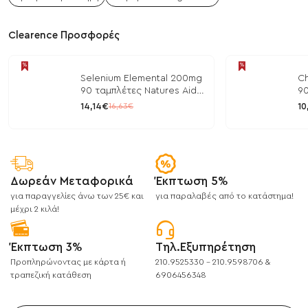
Clearence Προσφορές
Selenium Elemental 200mg
Ch
90 ταμπλέτες Natures Aid
90
/ Μέταλλα
/ 
14,14€
10
16,63€
Δωρεάν Μεταφορικά
Έκπτωση 5%
για παραγγελίες άνω των 25€ και
για παραλαβές από το κατάστημα!
μέχρι 2 κιλά!
Έκπτωση 3%
Τηλ.Εξυπηρέτηση
Προπληρώνοντας με κάρτα ή
210.9525330 - 210.9598706 &
τραπεζική κατάθεση
6906456348