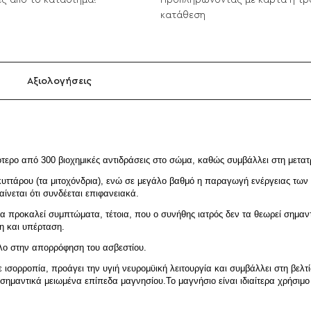
ς από το κατάστημα!
Προπληρώνοντας με κάρτα ή τρ
κατάθεση
Αξιολογήσεις
σσότερο από 300 βιοχημικές αντιδράσεις στο σώμα, καθώς συμβάλλει στη μετ
κυττάρου (τα μιτοχόνδρια), ενώ σε μεγάλο βαθμό η παραγωγή ενέργειας των 
ίνεται ότι συνδέεται επιφανειακά.
να προκαλεί συμπτώματα, τέτοια, που ο συνήθης ιατρός δεν τα θεωρεί σημαν
η και υπέρταση.
όλο στην απορρόφηση του ασβεστίου.
ισορροπία, προάγει την υγιή νευρομϋική λειτουργία και συμβάλλει στη βελτ
σημαντικά μειωμένα επίπεδα μαγνησίου.Το μαγνήσιο είναι ιδιαίτερα χρήσιμο