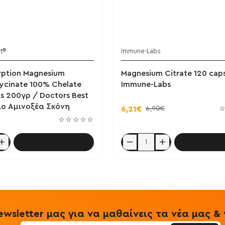
t®
Immune-Labs
rption Magnesium
Magnesium Citrate 120 cap
ycinate 100% Chelate
Immune-Labs
cs 200γρ / Doctors Best
ο Αμινοξέα Σκόνη
6,90€
6,21€
Καλάθι
Καλά
Magnesium
Citrate
120
caps
-
Immune-
Labs
wsletter μας για να μαθαίνεις τα νέα μας 