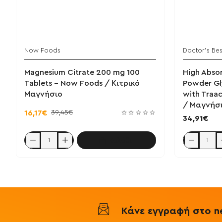
Now Foods
Doctor's Bes
Magnesium Citrate 200 mg 100
High Abso
Tablets - Now Foods / Κιτρικό
Powder Gl
Μαγνήσιο
with Traa
/ Μαγνήσι
39,45€
16,17€
34,91€
Καλάθι
Magnesium
High
Citrate
Absorption
200
Magnesium
mg
Powder
100
Glycinate
Tablets
100%
-
Chelate
Now
with
Foods
Traacs
Κάνε εγγραφή στο ne
/
200γρ