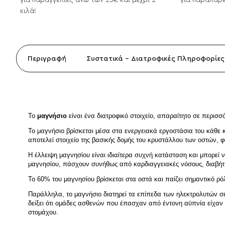
για παραγγελίες άνω των 25€ και μέχρι 2
για παραλαβέ
κιλά!
Περιγραφή
Συστατικά - Διατροφικές Πληροφορίες
Το 
μαγνήσιο 
είναι ένα διατροφικό στοιχείο, απαραίτητο σε περι
Το μαγνήσιο βρίσκεται μέσα στα ενεργειακά εργοστάσια του κάθε 
αποτελεί στοιχείο της βασικής δομής του κρυστάλλου των οστών, φα
H έλλειψη μαγνησίου είναι ιδιαίτερα συχνή κατάσταση και μπορεί 
μαγνησίου, πάσχουν συνήθως από καρδιαγγειακές νόσους, διαβήτ
Το 60% του μαγνησίου βρίσκεται στα οστά και παίζει σημαντικό ρ
Παράλληλα, το μαγνήσιο διατηρεί τα επίπεδα των ηλεκτρολυτών σε 
δείξει ότι ομάδες ασθενών που έπασχαν από έντονη αϋπνία είχαν 
στομάχου.