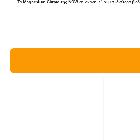
Το 
Magnesium Citrate της ΝΟW
 σε σκόνη, είναι μια ιδιαίτερα βι