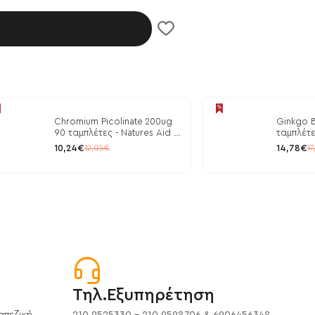
λάθι
Chromium Picolinate 200ug
Ginkgo B
90 ταμπλέτες - Natures Aid /
ταμπλέτε
Ρύθμιση Γλυκόζης
10,24€
14,78€
12,05€
17
Τηλ.Εξυπηρέτηση