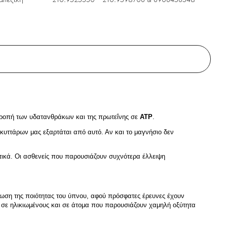
απεζική
210.9525330 - 210.9598706 & 6906456348
ατροπή των υδατανθράκων και της πρωτεΐνης σε 
ATP
.
κυττάρων μας εξαρτάται από αυτό. Αν και το μαγνήσιο δεν 
τικά. Οι ασθενείς που παρουσιάζουν συχνότερα έλλειψη 
ίωση της ποιότητας του ύπνου, αφού πρόσφατες έρευνες έχουν 
 σε ηλικιωμένους και σε άτομα που παρουσιάζουν χαμηλή οξύτητα 