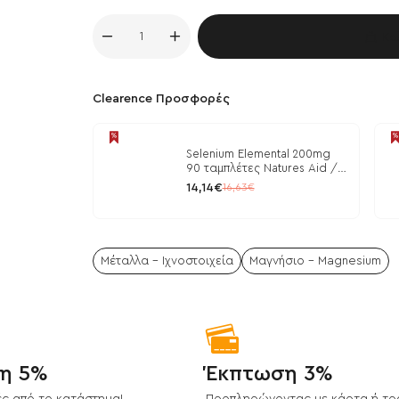
Κα
Clearence Προσφορές
Selenium Elemental 200mg
90 ταμπλέτες Natures Aid /
Μέταλλα
14,14€
16,63€
Μέταλλα - Ιχνοστοιχεία
Μαγνήσιο - Magnesium
η 5%
Έκπτωση 3%