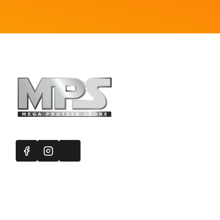
Κιτρικό
/
Μαγνήσιο
Doctors
Best
/
Μαγνήσιο
Αμινοξέα
Σκόνη
Πληροφορ
Mega Protein
Επικοινωνή
Εγγραφή στ
Χάρτης Ισ
Προσφορές