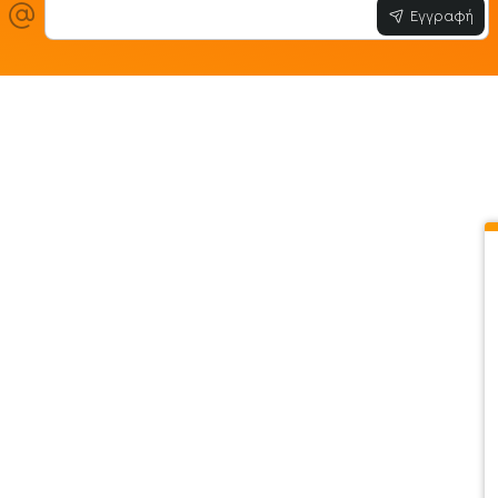
Εγγραφή
ίες
Εξυπηρέτηση Πελατών
Όροι & Προϋ
 Store
Λογαριασμός
Όροι & Προϋπο
στε μαζί μας
Ιστορικό Παραγγελιών
Μεταφορικά
ο newsletter
Αγαπημένα
Τρόποι Πληρω
τότοπου
Σύγκριση
Προσωπικά Δ
 - Clearence
GDPR
Πολιτική Επι
Χονδρική
ΑΡ.Γ.Ε.Μ.Η : 1