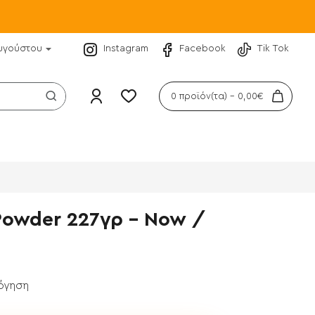
υγούστου
Instagram
Facebook
Tik Tok
0 προϊόν(τα) - 0,00€
Powder 227γρ - Now /
λόγηση