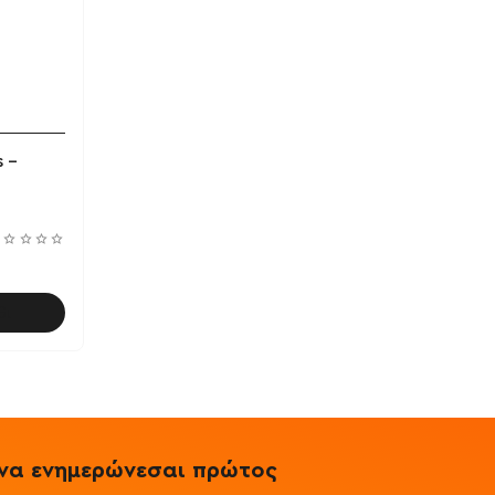
s -
θι
& να ενημερώνεσαι πρώτος