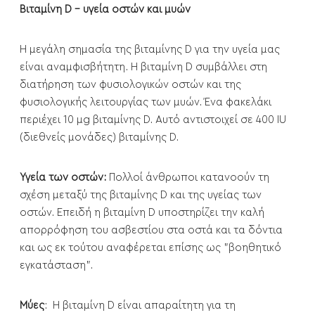
Βιταμίνη D - υγεία οστών και μυών
Η μεγάλη σημασία της βιταμίνης D για την υγεία μας
είναι αναμφισβήτητη. Η βιταμίνη D συμβάλλει στη
διατήρηση των φυσιολογικών οστών και της
φυσιολογικής λειτουργίας των μυών. Ένα φακελάκι
περιέχει 10 μg βιταμίνης D. Αυτό αντιστοιχεί σε 400 IU
(διεθνείς μονάδες) βιταμίνης D.
Υγεία των οστών:
Πολλοί άνθρωποι κατανοούν τη
σχέση μεταξύ της βιταμίνης D και της υγείας των
οστών. Επειδή η βιταμίνη D υποστηρίζει την καλή
απορρόφηση του ασβεστίου στα οστά και τα δόντια
και ως εκ τούτου αναφέρεται επίσης ως "βοηθητικό
εγκατάσταση".
Μύες
: Η βιταμίνη D είναι απαραίτητη για τη