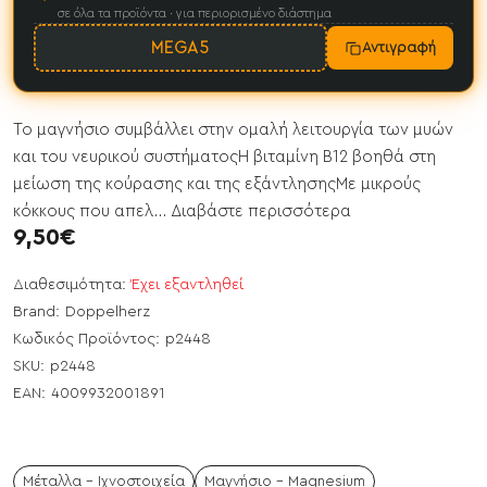
σε όλα τα προϊόντα · για περιορισμένο διάστημα
MEGA5
Αντιγραφή
Το μαγνήσιο συμβάλλει στην ομαλή λειτουργία των μυών
και του νευρικού συστήματοςΗ βιταμίνη Β12 βοηθά στη
μείωση της κούρασης και της εξάντλησηςΜε μικρούς
κόκκους που απελ...
Διαβάστε περισσότερα
9,50€
Διαθεσιμότητα:
Έχει εξαντληθεί
Brand:
Doppelherz
Κωδικός Προϊόντος:
p2448
SKU:
p2448
EAN:
4009932001891
Μέταλλα - Ιχνοστοιχεία
Μαγνήσιο - Magnesium