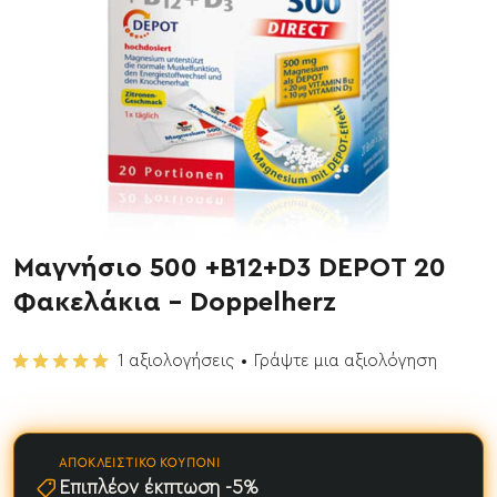
Μαγνήσιο 500 +Β12+D3 DEPOT 20
Έχει εξαντληθεί
Φακελάκια - Doppelherz
1 αξιολογήσεις
•
Γράψτε μια αξιολόγηση
ΑΠΟΚΛΕΙΣΤΙΚΌ ΚΟΥΠΌΝΙ
Επιπλέον έκπτωση -5%