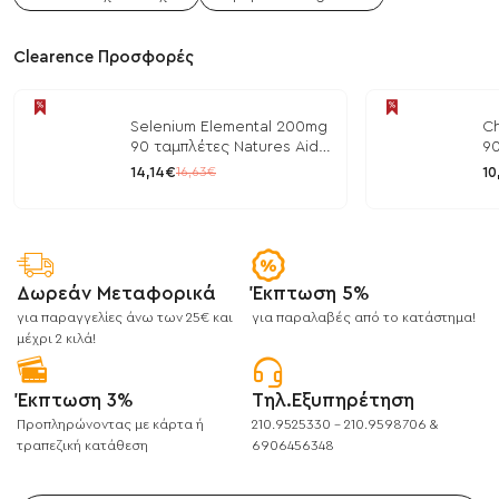
Clearence Προσφορές
Selenium Elemental 200mg
Ch
90 ταμπλέτες Natures Aid
90
/ Μέταλλα
/ 
14,14€
10
16,63€
Δωρεάν Μεταφορικά
Έκπτωση 5%
για παραγγελίες άνω των 25€ και
για παραλαβές από το κατάστημα!
μέχρι 2 κιλά!
Έκπτωση 3%
Τηλ.Εξυπηρέτηση
Προπληρώνοντας με κάρτα ή
210.9525330 - 210.9598706 &
τραπεζική κατάθεση
6906456348