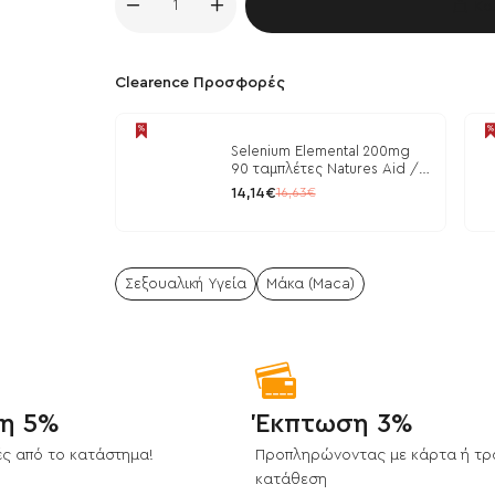
Κα
Clearence Προσφορές
Selenium Elemental 200mg
90 ταμπλέτες Natures Aid /
Μέταλλα
14,14€
16,63€
Σεξουαλική Υγεία
Μάκα (Maca)
η 5%
Έκπτωση 3%
ς από το κατάστημα!
Προπληρώνοντας με κάρτα ή τρ
κατάθεση