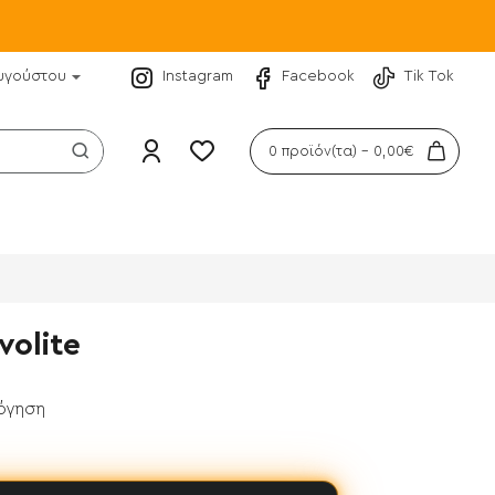
υγούστου
Instagram
Facebook
Tik Tok
0 προϊόν(τα) - 0,00€
volite
λόγηση