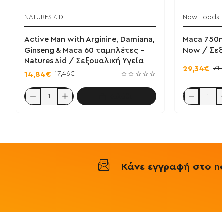
NATURES AID
Now Foods
Active Man with Arginine, Damiana,
Maca 750
Ginseng & Maca 60 ταμπλέτες -
Now / Σεξ
Natures Aid / Σεξουαλική Υγεία
71
29,34€
17,46€
14,84€
Καλάθι
Active
Maca
Man
750mg
with
90
Arginine,
φυτοκάψουλ
Damiana,
-
Ginseng
Now
&
/
Maca
Σεξουαλική
60
Υγεία
Κάνε εγγραφή στο ne
ταμπλέτες
-
Natures
Aid
/
Σεξουαλική
Υγεία