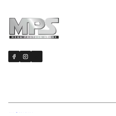
Πληροφορ
Mega Protein
Επικοινωνή
Εγγραφή στ
Χάρτης Ισ
Προσφορές
Handcrafted with 💙 in Athens