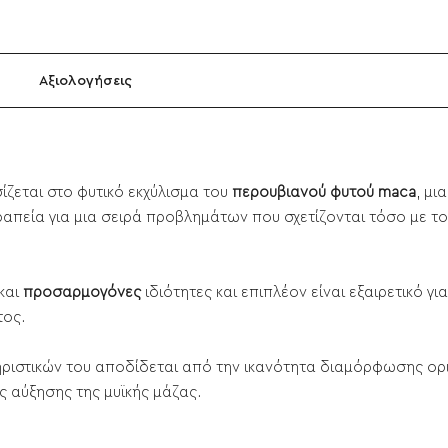
Αξιολογήσεις
ζεται στο φυτικό εκχύλισμα του
περουβιανού φυτού maca
, μι
απεία για μια σειρά προβλημάτων που σχετίζονται τόσο με τ
και
προσαρμογόνες
ιδιότητες και επιπλέον είναι εξαιρετικό γι
τος.
ηριστικών του αποδίδεται από την ικανότητα διαμόρφωσης ορ
ς αύξησης της μυϊκής μάζας.