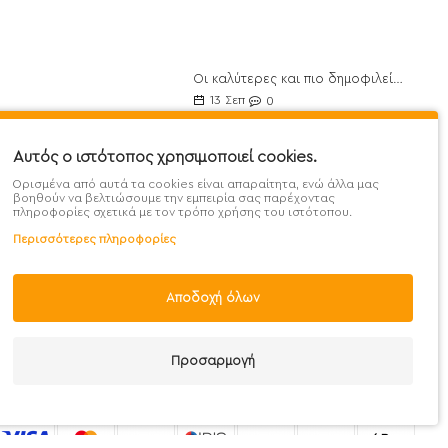
Οι καλύτερες και πιο δημοφιλείς Πρωτεΐνες για το 2021
ποθέσεις
13
Σεπ
0
θέσεις
10 οφέλη από το Λάδι Καρύδας και 30 τρόποι χρήσης του
Αυτός ο ιστότοπος χρησιμοποιεί cookies.
07
Μαΐ
0
Ορισμένα από αυτά τα cookies είναι απαραίτητα, ενώ άλλα μας
βοηθούν να βελτιώσουμε την εμπειρία σας παρέχοντας
Σερραπεπτάση: το θαυματουργό ένζυμο για την Υγεία
μής
πληροφορίες σχετικά με τον τρόπο χρήσης του ιστότοπου.
21
Ιουν
0
εδομένα
Περισσότερες πληροφορίες
Ωμέγα 3 για την αντιμετώπιση της Μείζονος Κατάθλιψης
στροφών
02
Οκτ
0
Αποδοχή όλων
69656101000
Προσαρμογή