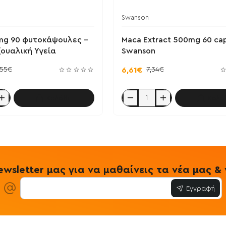
Swanson
mg 90 φυτοκάψουλες -
Maca Extract 500mg 60 cap
ουαλική Υγεία
Swanson
,55€
7,34€
6,61€
Καλάθι
Καλά
Maca
Extract
500mg
ες
60
caps
-
Swanson
wsletter μας για να μαθαίνεις τα νέα μας 
Εγγραφή