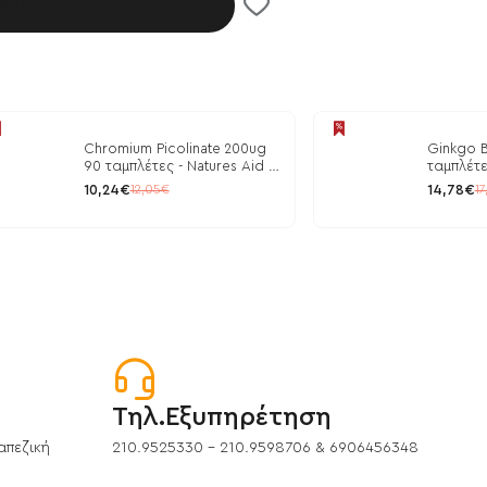
λάθι
Chromium Picolinate 200ug
Ginkgo B
90 ταμπλέτες - Natures Aid /
ταμπλέτε
Ρύθμιση Γλυκόζης
10,24€
14,78€
12,05€
17
Τηλ.Εξυπηρέτηση
απεζική
210.9525330 - 210.9598706 & 6906456348