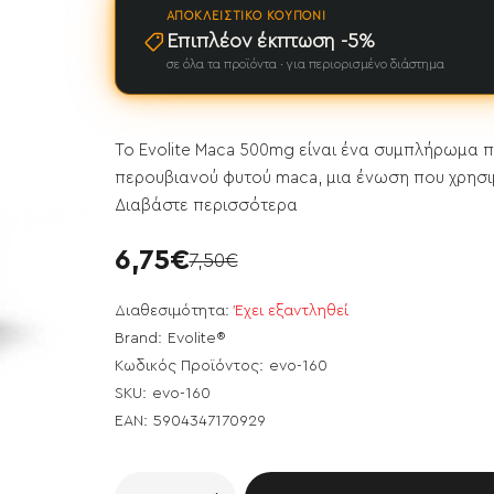
ΑΠΟΚΛΕΙΣΤΙΚΌ ΚΟΥΠΌΝΙ
Επιπλέον έκπτωση -5%
σε όλα τα προϊόντα · για περιορισμένο διάστημα
Το Evolite Maca 500mg είναι ένα συμπλήρωμα πο
περουβιανού φυτού maca, μια ένωση που χρησιμ
Διαβάστε περισσότερα
6,75€
7,50€
Διαθεσιμότητα:
Έχει εξαντληθεί
Brand:
Evolite®
Κωδικός Προϊόντος:
evo-160
SKU:
evo-160
EAN:
5904347170929
ει εξαντληθεί