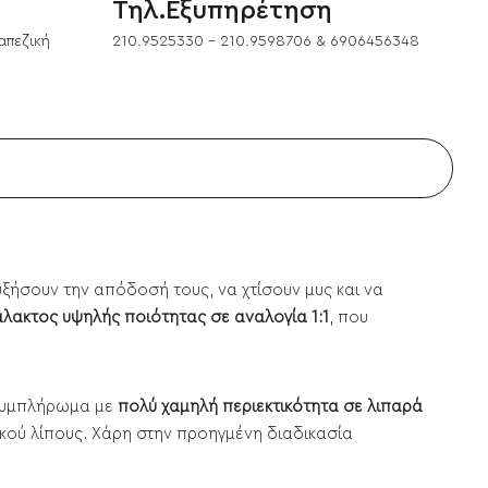
Τηλ.Εξυπηρέτηση
απεζική
210.9525330 - 210.9598706 & 6906456348
ξήσουν την απόδοσή τους, να χτίσουν μυς και να
ακτος υψηλής ποιότητας σε αναλογία 1:1
, που
α συμπλήρωμα με
πολύ χαμηλή περιεκτικότητα σε λιπαρά
κού λίπους. Χάρη στην προηγμένη διαδικασία