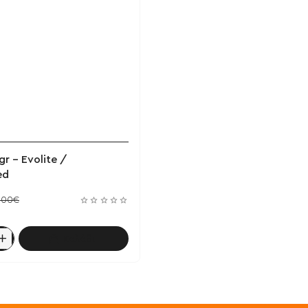
ΝΕΟ
r - Evolite /
ed
,00€
Καλάθι