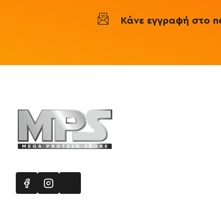
Omninutrition
/
Πρωτεΐνη
Κάνε εγγραφή στο ne
Γράμμωσης
96%
Πληροφορ
Mega Protein
Επικοινωνή
Εγγραφή στ
Χάρτης Ισ
Προσφορές