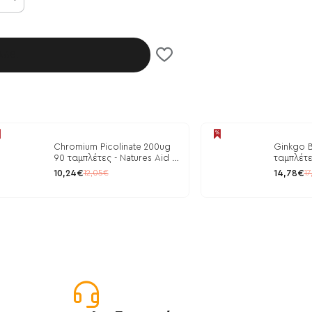
λάθι
Chromium Picolinate 200ug
Ginkgo B
90 ταμπλέτες - Natures Aid /
ταμπλέτε
Ρύθμιση Γλυκόζης
10,24€
14,78€
12,05€
17