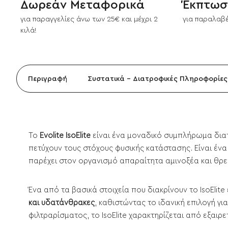
Δωρεάν Μεταφορικά
Έκπτωσ
για παραγγελίες άνω των 25€ και μέχρι 2
για παραλαβέ
κιλά!
Περιγραφή
Συστατικά - Διατροφικές Πληροφορίες
Το
Evolite IsoElite
είναι ένα μοναδικό συμπλήρωμα διατ
πετύχουν τους στόχους φυσικής κατάστασης. Είναι έν
παρέχει στον οργανισμό απαραίτητα αμινοξέα και θρε
Ένα από τα βασικά στοιχεία που διακρίνουν το IsoElit
και υδατάνθρακες
, καθιστώντας το ιδανική επιλογή 
φιλτραρίσματος, το IsoElite χαρακτηρίζεται από εξαιρ