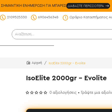
ΣΗΜΑΝΤΙΚΗ ΕΝΗΜΕΡΩΣΗ ΓΙΑ ΜΠΑΡΕΣ
ΔΙΑΒΑΣΤΕ ΠΕΡΙΣΣΟΤΕΡΑ
2109525330
6906456348
Ωράριο Καταστήματος Α
DS
Αναζήτηση...
IsoElite 2000gr - Evolite
home
IsoElite 2000gr - Evolite
0 αξιολογήσεις
•
Γράψτε μια αξιο