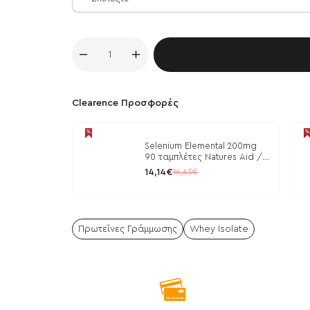
Κα
Clearence Προσφορές
Selenium Elemental 200mg
90 ταμπλέτες Natures Aid /
Μέταλλα
14,14€
16,63€
Πρωτεΐνες Γράμμωσης
Whey Isolate