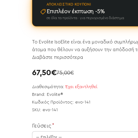
ΑΠΟΚΛΕΙΣΤΙΚΌ ΚΟΥΠΌΝΙ
Επιπλέον έκπτωση -5%
σε όλα τα προϊόντα · για περιορισμένο διάστημα
Το Evolite IsoElite είναι ένα μοναδικό συμπλή
άτομα που θέλουν να αυξήσουν την απόδοσή τους
Διαβάστε περισσότερα
67,50€
75,00€
Διαθεσιμότητα:
Έχει εξαντληθεί
Brand:
Evolite®
Κωδικός Προϊόντος:
evo-141
SKU:
evo-141
ει εξαντληθεί
Γεύσεις