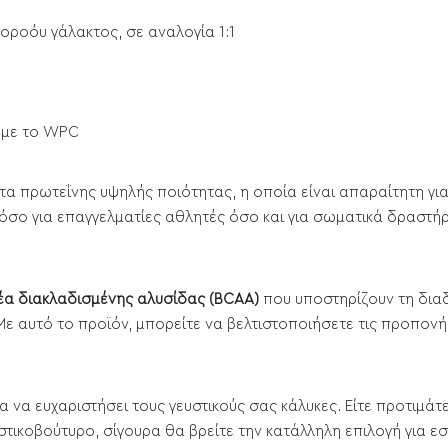
ροόυ γάλακτος, σε αναλογία 1:1
η με το WPC
τητα πρωτεΐνης υψηλής ποιότητας, η οποία είναι απαραίτητη γ
τόσο για επαγγελματίες αθλητές όσο και για σωματικά δραστή
έα διακλαδισμένης αλυσίδας (BCAA)
που υποστηρίζουν τη δια
Με αυτό το προϊόν, μπορείτε να βελτιστοποιήσετε τις προπον
 για να ευχαριστήσει τους γευστικούς σας κάλυκες. Είτε προτιμά
κοβούτυρο, σίγουρα θα βρείτε την κατάλληλη επιλογή για εσ