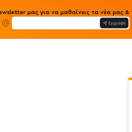
wsletter μας για να μαθαίνεις τα νέα μας 
Εγγραφή
ίες
Εξυπηρέτηση Πελατών
Όροι & Προϋ
 Store
Λογαριασμός
Όροι & Προϋπο
στε μαζί μας
Ιστορικό Παραγγελιών
Μεταφορικά
ο newsletter
Αγαπημένα
Τρόποι Πληρω
τότοπου
Σύγκριση
Προσωπικά Δ
 - Clearence
GDPR
Πολιτική Επι