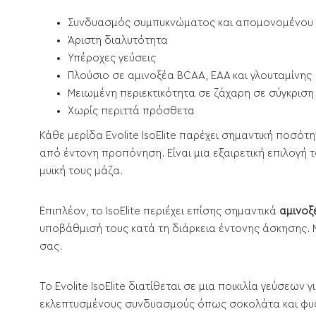
Συνδυασμός συμπυκνώματος και απομoνομένου ο
Άριστη διαλυτότητα
Υπέροχες γεύσεις
Πλούσιο σε αμινοξέα BCAA, EAA και γλουταμίνης
Μειωμένη περιεκτικότητα σε ζάχαρη σε σύγκρισ
Χωρίς περιττά πρόσθετα
Κάθε μερίδα Evolite IsoElite παρέχει σημαντική ποσό
από έντονη προπόνηση. Είναι μια εξαιρετική επιλογή 
μυϊκή τους μάζα.
Επιπλέον, το IsoElite περιέχει επίσης σημαντικά
αμινοξ
υποβάθμισή τους κατά τη διάρκεια έντονης άσκησης. 
σας.
Το Evolite IsoElite διατίθεται σε μια ποικιλία γεύσεων
εκλεπτυσμένους συνδυασμούς όπως σοκολάτα και φυστι