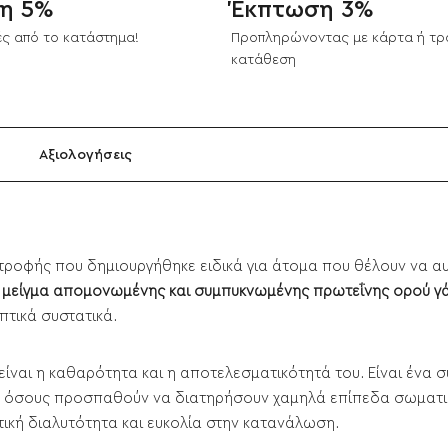
η 5%
Έκπτωση 3%
ς από το κατάστημα!
Προπληρώνοντας με κάρτα ή τρ
κατάθεση
Αξιολογήσεις
ροφής που δημιουργήθηκε ειδικά για άτομα που θέλουν να αυ
α
μείγμα απομονωμένης και συμπυκνωμένης πρωτεΐνης ορού γάλ
πτικά συστατικά.
e είναι η καθαρότητα και η αποτελεσματικότητά του. Είναι έν
για όσους προσπαθούν να διατηρήσουν χαμηλά επίπεδα σωματι
ετική διαλυτότητα και ευκολία στην κατανάλωση.