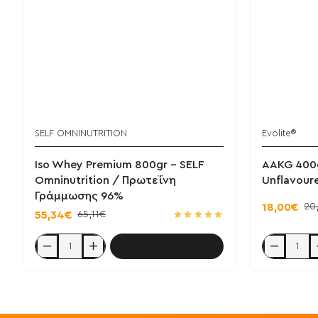
SELF OMNINUTRITION
Evolite®
Iso Whey Premium 800gr - SELF
AAKG 400g
Omninutrition / Πρωτεΐνη
Unflavour
Γράμμωσης 96%
20
18,00€
65,11€
55,34€
Καλάθι
Iso
AAKG
Whey
400gr
Premium
-
800gr
Evolite
-
/
SELF
Unflavoured