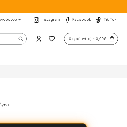
υγούστου
Instagram
Facebook
Tik Tok
0 προϊόν(τα) - 0,00€
λόγηση