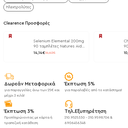
Ηλεκτρολύτες
Clearence Προσφορές
Selenium Elemental 200mg
Ch
90 ταμπλέτες Natures Aid
90
/ Μέταλλα
/ 
14,14€
10
16,63€
Δωρεάν Μεταφορικά
Έκπτωση 5%
για παραγγελίες άνω των 25€ και
για παραλαβές από το κατάστημα!
μέχρι 2 κιλά!
Έκπτωση 3%
Τηλ.Εξυπηρέτηση
Προπληρώνοντας με κάρτα ή
210.9525330 - 210.9598706 &
τραπεζική κατάθεση
6906456348