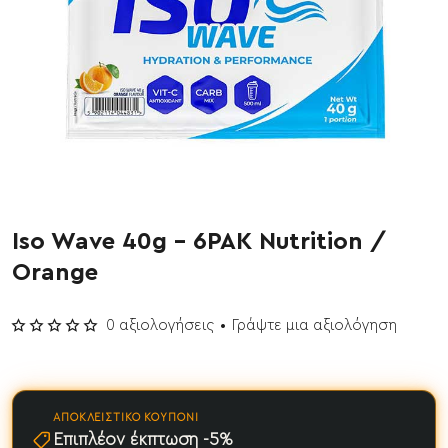
Iso Wave 40g - 6PAK Nutrition /
Έχει εξαντληθεί
Orange
0 αξιολογήσεις
•
Γράψτε μια αξιολόγηση
ΑΠΟΚΛΕΙΣΤΙΚΌ ΚΟΥΠΌΝΙ
Επιπλέον έκπτωση -5%