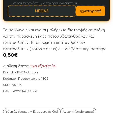
σε όλα τα προϊόντα · για περιορισμένο διάστημα
MEGA5
Αντιγραφή
Το Iso Wave είναι ένα συμπλήρωμα διατροφής σε σκόνη
για την παρασκευή ενός ποτού υδατανθράκων και
ηλεκτρολυτών. Τα διαλύματα υδατανθράκων-
ηλεκτρολυτών (isotonic drinks) α...
Διαβάστε περισσότερα
0,50€
Διαθεσιμότητα:
Έχει εξαντληθεί
Brand:
6PAK Nutrition
Κωδικός Προϊόντος:
p4103
SKU:
p4103
EAN:
5902114044831
Υδατάνθρακες - Ενεργειακά Gel
Αντοχή (endurance)