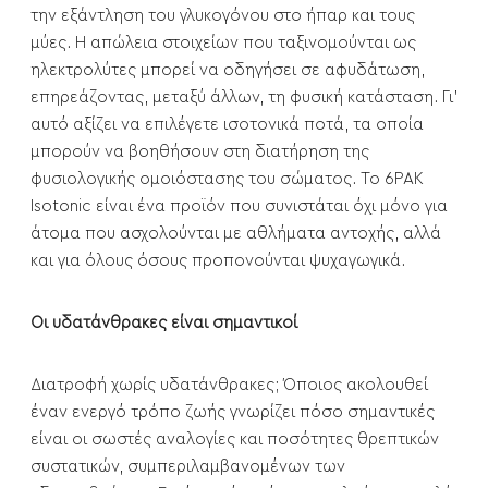
την εξάντληση του γλυκογόνου στο ήπαρ και τους
μύες. Η απώλεια στοιχείων που ταξινομούνται ως
ηλεκτρολύτες μπορεί να οδηγήσει σε αφυδάτωση,
επηρεάζοντας, μεταξύ άλλων, τη φυσική κατάσταση. Γι'
αυτό αξίζει να επιλέγετε ισοτονικά ποτά, τα οποία
μπορούν να βοηθήσουν στη διατήρηση της
φυσιολογικής ομοιόστασης του σώματος. Το 6PAK
Isotonic είναι ένα προϊόν που συνιστάται όχι μόνο για
άτομα που ασχολούνται με αθλήματα αντοχής, αλλά
και για όλους όσους προπονούνται ψυχαγωγικά.
Οι υδατάνθρακες είναι σημαντικοί
Διατροφή χωρίς υδατάνθρακες; Όποιος ακολουθεί
έναν ενεργό τρόπο ζωής γνωρίζει πόσο σημαντικές
είναι οι σωστές αναλογίες και ποσότητες θρεπτικών
συστατικών, συμπεριλαμβανομένων των