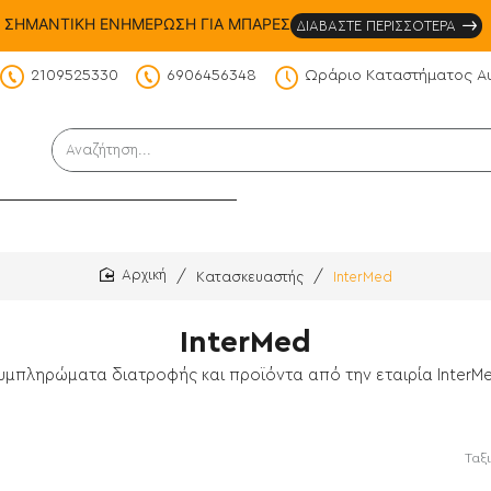
ΣΗΜΑΝΤΙΚΗ ΕΝΗΜΕΡΩΣΗ ΓΙΑ ΜΠΑΡΕΣ
ΔΙΑΒΑΣΤΕ ΠΕΡΙΣΣΟΤΕΡΑ
2109525330
6906456348
Ωράριο Καταστήματος Α
DS
Αναζήτηση...
Κατασκευαστής
InterMed
home
InterMed
υμπληρώματα διατροφής και προϊόντα από την εταιρία InterM
Ταξ