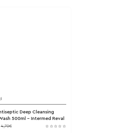
d
Έχει εξαντληθεί
ntiseptic Deep Cleansing
Wash 500ml - Intermed Reval
4,70€