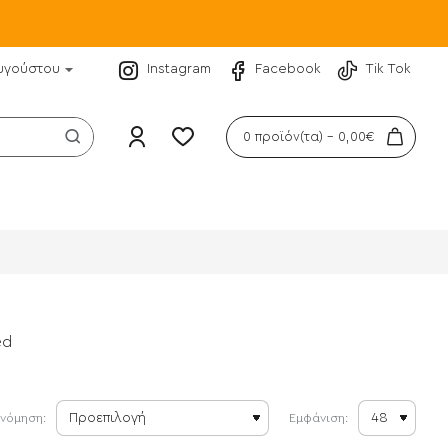
υγούστου
Instagram
Facebook
Tik Tok
0 προϊόν(τα) - 0,00€
ed
ινόμηση:
Εμφάνιση: