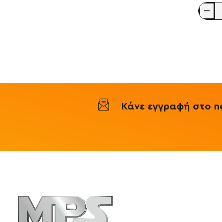
Mild
Antisep
Deep
Cleansi
Hand
Wash
500ml
-
Interme
Reval
Κάνε εγγραφή στο ne
Πληροφορ