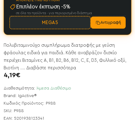
ΑΠΟΚΛΕΙΣΤΙΚΌ ΚΟΥΠΌΝΙ
Επιπλέον έκπτωση -5%
σε όλα τα προϊόντα · για περιορισμένο διάστημα
MEGA5
Αντιγραφή
Πολυβιταμινούχο συμπλήρωμα διατροφής με γεύση
φράουλας ειδικά για παιδιά. Κάθε αναβράζον δισκίο
περιέχει Βιταμίνες Α, Β1, Β2, Β6, Β12, C, E, D3, Φυλλικό οξύ,
Βιοτίνη ....
Διαβάστε περισσότερα
4,19€
Διαθεσιμότητα:
Άμεσα Διαθέσιμο
Brand:
IgActive®
Κωδικός Προϊόντος:
P988
SKU:
P988
EAN:
5201938123341