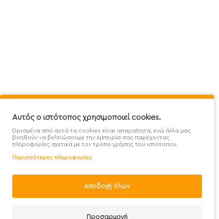
Πληροφορίες
Εξυπηρέτηση Πελατών
Όροι 
Mega Protein Store
Λογαριασμός
Όροι &
Επικοινωνήστε μαζί μας
Ιστορικό Παραγγελιών
Μετα
Εγγραφή στο newsletter
Αγαπημένα
Τρόπ
Χάρτης Ιστότοπου
Σύγκριση
Προσ
Αυτός ο ιστότοπος χρησιμοποιεί cookies.
Προσφορές - Clearence
GDPR
Πολι
Ορισμένα από αυτά τα cookies είναι απαραίτητα, ενώ άλλα μας
Χονδρική
βοηθούν να βελτιώσουμε την εμπειρία σας παρέχοντας
πληροφορίες σχετικά με τον τρόπο χρήσης του ιστότοπου.
Περισσότερες πληροφορίες
Αποδοχή όλων
Handcrafted with 💙 in Athens
Προσαρμογή