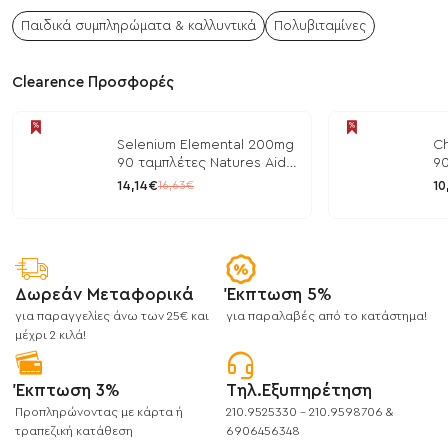
Παιδικά συμπληρώματα & καλλυντικά
Πολυβιταμίνες
Clearence Προσφορές
Selenium Elemental 200mg
Ch
90 ταμπλέτες Natures Aid
90
/ Μέταλλα
/ 
14,14€
10
16,63€
Δωρεάν Μεταφορικά
Έκπτωση 5%
για παραγγελίες άνω των 25€ και
για παραλαβές από το κατάστημα!
μέχρι 2 κιλά!
Έκπτωση 3%
Τηλ.Εξυπηρέτηση
Προπληρώνοντας με κάρτα ή
210.9525330 - 210.9598706 &
τραπεζική κατάθεση
6906456348