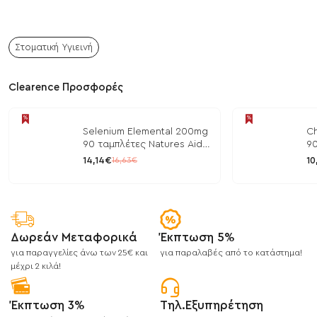
Στοματική Υγιεινή
Clearence Προσφορές
Selenium Elemental 200mg
Ch
90 ταμπλέτες Natures Aid
90
/ Μέταλλα
/ 
14,14€
10
16,63€
Δωρεάν Μεταφορικά
Έκπτωση 5%
για παραγγελίες άνω των 25€ και
για παραλαβές από το κατάστημα!
μέχρι 2 κιλά!
Έκπτωση 3%
Τηλ.Εξυπηρέτηση