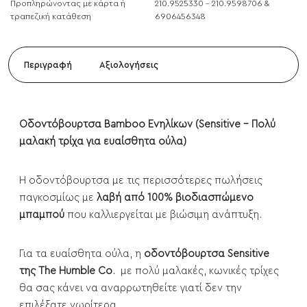
Προπληρώνοντας με κάρτα ή
210.9525330 - 210.9598706 &
τραπεζική κατάθεση
6906456348
Περιγραφή
Αξιολογήσεις
Οδοντόβουρτσα Bamboo Ενηλίκων (Sensitive - Πολύ
μαλακή τρίχα για ευαίσθητα ούλα)
Η οδοντόβουρτσα με τις περισσότερες πωλήσεις
παγκοσμίως με
λαβή από 100% βιοδιασπώμενο
μπαμπού
που καλλιεργείται με βιώσιμη ανάπτυξη.
Για τα ευαίσθητα ούλα, η
οδοντόβουρτσα Sensitive
της The Humble Co
. με πολύ μαλακές, κωνικές τρίχες
θα σας κάνει να αναρρωτηθείτε γιατί δεν την
επιλέξατε νωρίτερα.