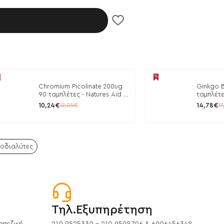
λάθι
Chromium Picolinate 200ug
Ginkgo B
90 ταμπλέτες - Natures Aid /
ταμπλέτε
Ρύθμιση Γλυκόζης
10,24€
14,78€
12,05€
17
ποδιαλύτες
Τηλ.Εξυπηρέτηση