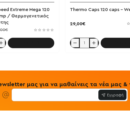
eed Extreme Mega 120
Thermo Caps 120 caps - We
imp / Θερμογενετικός
ύτης
29,00€
,00€
Καλάθι
Καλά
Thermo
Caps
120
caps
-
Weider
wsletter μας για να μαθαίνεις τα νέα μας 
ικός
ς
Εγγραφή