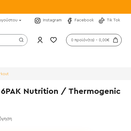
υγούστου
Instagram
Facebook
Tik Tok
0 προϊόν(τα) - 0,00€
rkout
 6PAK Nutrition / Thermogenic
λόγηση