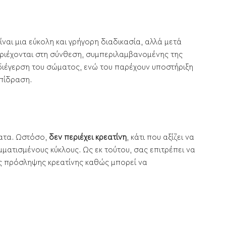
ναι μια εύκολη και γρήγορη διαδικασία, αλλά μετά
εριέχονται στη σύνθεση, συμπεριλαμβανομένης της
διέγερση του σώματος, ενώ του παρέχουν υποστήριξη
επίδραση.
ματα. Ωστόσο,
δεν περιέχει κρεατίνη
, κάτι που αξίζει να
ματισμένους κύκλους. Ως εκ τούτου, σας επιτρέπει να
υς πρόσληψης κρεατίνης καθώς μπορεί να