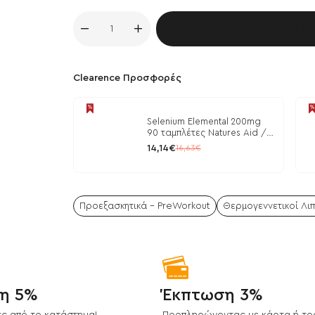
Κα
Clearence Προσφορές
Selenium Elemental 200mg
90 ταμπλέτες Natures Aid /
Μέταλλα
14,14€
16,63€
Προεξασκητικά - PreWorkout
Θερμογεννετικοί Λι
η 5%
Έκπτωση 3%