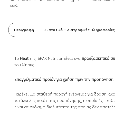
για παραγγελίες άνω των 25€ και μέχρι 2
για παραλαβέ
κιλά!
Περιγραφή
Συστατικά - Διατροφικές Πληροφορίες
To
Heat
της 6PAK Nutrition είναι ένα
προεξασκητικό συ
του λίπους.
Επαγγελματικό προϊόν για χρήση πριν την προπόνηση!
Παρέχει μια σταθερή παροχή ενέργειας για δράση, ακό
κατάλληλης ποιότητας προπόνησης, η οποία έχει καθ
είναι σε σκόνη, η διαλυτότητα της οποίας δεν αποτελε