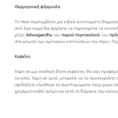
Θερμογονική φόρμουλα
To Heat περιλαμβάνει μια ειδικά ανεπτυγμένη θερμογο
από λίγο καιρό θα αρχίσετε να παρατηρείτε τα αποτ
ρίζας
Ashwagandha
, του
πικρού πορτοκαλιού
, του
πράσ
στη μείωση των αρνητικών επιπτώσεων του στρες. Περ
Καφεΐνη
Χάρη σε μια σταθερή δόση καφεΐνης, θα σας πρσφέρει
τονιστεί. Χάρη σε αυτό, μπορείτε να το προσεγγίσετ
σχεδιάζετε ελεύθερα τα συμπληρώματα σαςμ χωρίς περ
χρησιμοποιηθεί ακόμη και κατά τη διάρκεια του κύκλου