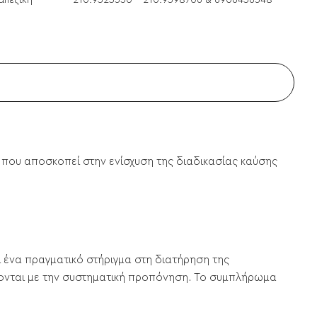
απεζική
210.9525330 - 210.9598706 & 6906456348
, που αποσκοπεί στην ενίσχυση της διαδικασίας καύσης
ι ένα πραγματικό στήριγμα στη διατήρηση της
νονται με την συστηματική προπόνηση. Το συμπλήρωμα