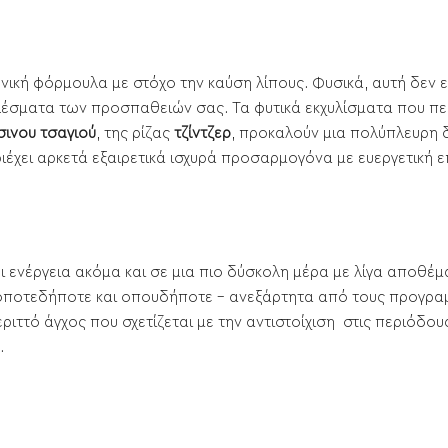
νική φόρμουλα με στόχο την καύση λίπους. Φυσικά, αυτή δεν εί
ελέσματα των προσπαθειών σας. Τα φυτικά εκχυλίσματα που π
ινου τσαγιού
, της ρίζας
τζίντζερ
, προκαλούν μια πολύπλευρη 
ιέχει αρκετά εξαιρετικά ισχυρά προσαρμογόνα με ευεργετική 
 ενέργεια ακόμα και σε μια πιο δύσκολη μέρα με λίγα αποθέ
ε οποτεδήποτε και οπουδήποτε - ανεξάρτητα από τους προγραμ
ιττό άγχος που σχετίζεται με την αντιστοίχιση στις περιόδο
.