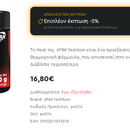
ΑΠΟΚΛΕΙΣΤΙΚΌ ΚΟΥΠΌΝΙ
Επιπλέον έκπτωση -5%
σε όλα τα προϊόντα · για περιορισμένο διάστημα
To Heat της 6PAK Nutrition είναι ένα προεξασκ
θερμογονική φόρμουλα, που αποσκοπεί στην ενί
Διαβάστε περισσότερα
16,80€
Διαθεσιμότητα:
Έχει εξαντληθεί
Brand:
6PAK Nutrition
Κωδικός Προϊόντος:
p4014
ει εξαντληθεί
SKU:
p4014
EAN:
5902811814515