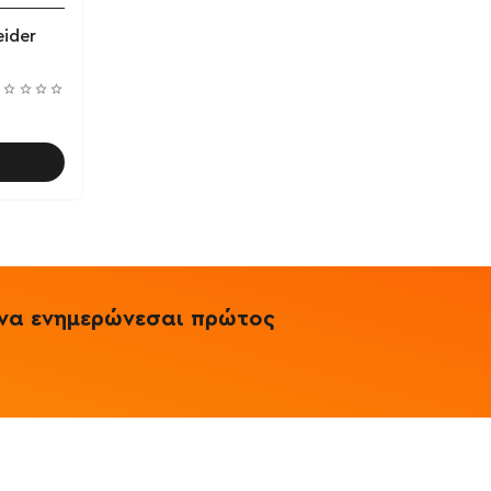
ider
θι
& να ενημερώνεσαι πρώτος