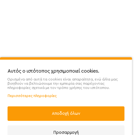
Πληροφορίες
Εξυπηρέτηση Πελατών
Όροι 
Mega Protein Store
Λογαριασμός
Όροι &
Επικοινωνήστε μαζί μας
Ιστορικό Παραγγελιών
Μετα
Εγγραφή στο newsletter
Αγαπημένα
Τρόπ
Χάρτης Ιστότοπου
Σύγκριση
Προσ
Προσφορές - Clearence
GDPR
Πολι
Αυτός ο ιστότοπος χρησιμοποιεί cookies.
Ορισμένα από αυτά τα cookies είναι απαραίτητα, ενώ άλλα μας
Χονδρική
βοηθούν να βελτιώσουμε την εμπειρία σας παρέχοντας
πληροφορίες σχετικά με τον τρόπο χρήσης του ιστότοπου.
Περισσότερες πληροφορίες
Φίλτρα
Αποδοχή όλων
Handcrafted with 💙 in Athens
Προσαρμογή