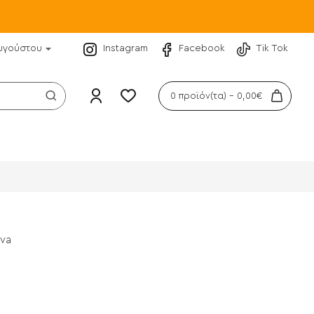
υγούστου
Instagram
Facebook
Tik Tok
0 προϊόν(τα) - 0,00€
va