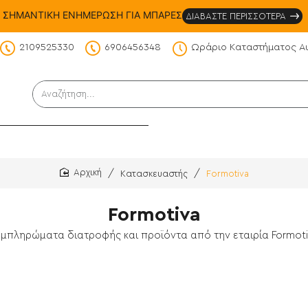
ΣΗΜΑΝΤΙΚΗ ΕΝΗΜΕΡΩΣΗ ΓΙΑ ΜΠΑΡΕΣ
ΔΙΑΒΑΣΤΕ ΠΕΡΙΣΣΟΤΕΡΑ
2109525330
6906456348
Ωράριο Καταστήματος Α
DS
Αναζήτηση...
Κατασκευαστής
Formotiva
home
Formotiva
υμπληρώματα διατροφής και προϊόντα από την εταιρία Formoti