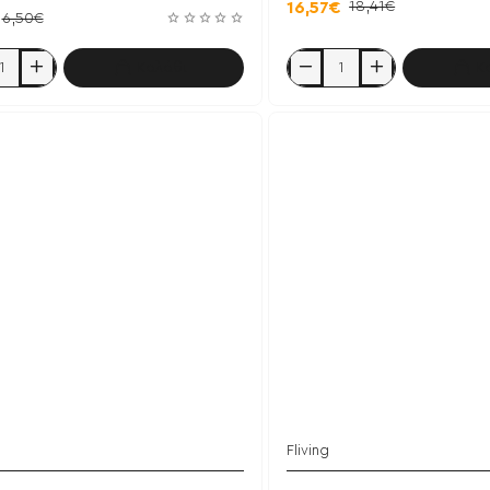
18,41€
16,57€
6,50€
Καλάθι
Κ
Inflama
60
caps
-
a
Fliving
Fliving
Έχει εξαντληθεί