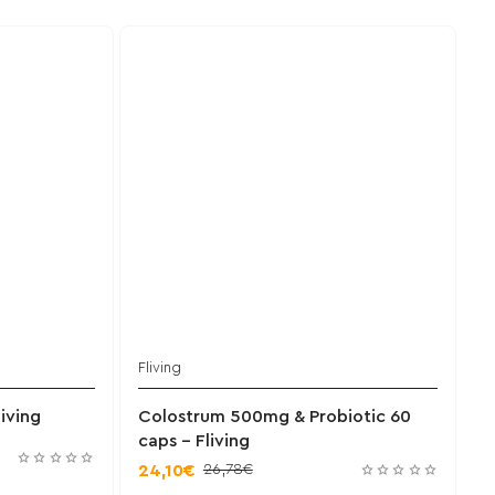
Fliving
χει εξαντληθεί
Έχει εξαντληθεί
iving
Colostrum 500mg & Probiotic 60
caps - Fliving
26,78€
24,10€