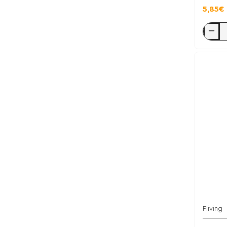
5,85€
F-
Flora
10
billion
Bacteri
10caps
-
Fliving
Fliving