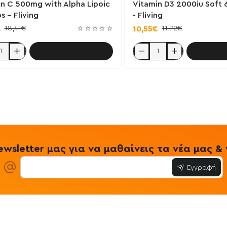
n C 500mg with Alpha Lipoic
Vitamin D3 2000iu Soft 
s - Fliving
- Fliving
18,41€
11,72€
€
10,55€
Καλάθι
Κ
Vitamin
D3
2000iu
Soft
60
Softgels
-
Fliving
wsletter μας για να μαθαίνεις τα νέα μας 
Εγγραφή