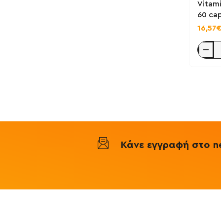
Vitami
60 cap
16,57
Vitamin
C
500mg
with
Alpha
Lipoic
60
caps
-
Fliving
Κάνε εγγραφή στο ne