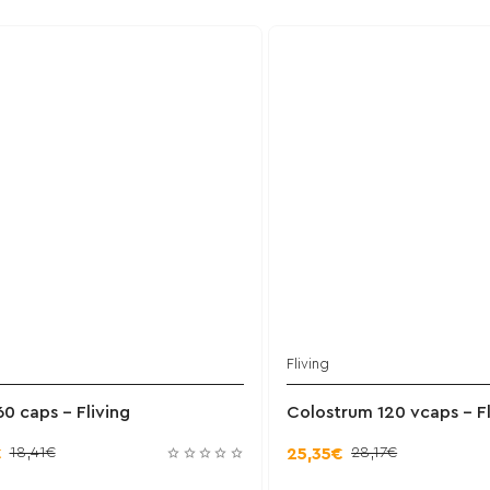
Fliving
Έ
0 caps - Fliving
Colostrum 120 vcaps - Fl
18,41€
28,17€
€
25,35€