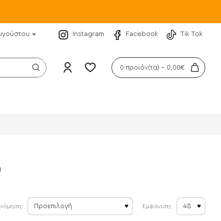
υγούστου
Instagram
Facebook
Tik Tok
0 προϊόν(τα) - 0,00€
g
ινόμηση:
Εμφάνιση: