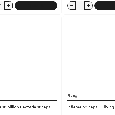
Καλάθι
Κ
Colostrum
120
vcaps
-
Fliving
Fliving
a 10 billion Bacteria 10caps -
Inflama 60 caps - Fliving
g