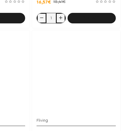
18,41€
16,57€
αλάθι
Καλάθι
Skin
Hair
Nails
60
caps
-
Fliving
Fliving
Έχει εξαντληθεί