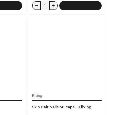
αλάθι
Καλάθι
Colostrum
500mg
&
Probiotic
60
caps
-
Fliving
Fliving
Έχει εξαντληθεί
Skin Hair Nails 60 caps - Fliving