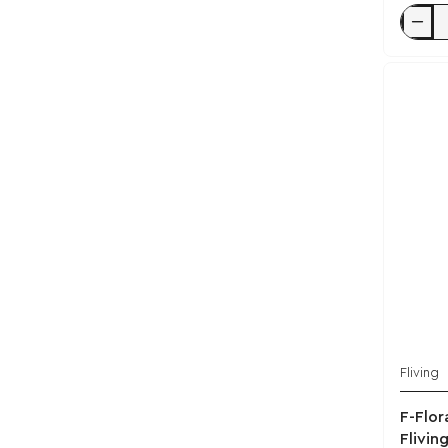
Calm
60
caps
-
Fliving
Fliving
F-Flor
Flivin