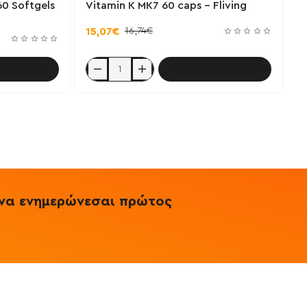
60 Softgels
Vitamin K MK7 60 caps - Fliving
16,74€
15,07€
αλάθι
Καλάθι
Vitamin
K
MK7
60
caps
-
Fliving
& να ενημερώνεσαι πρώτος