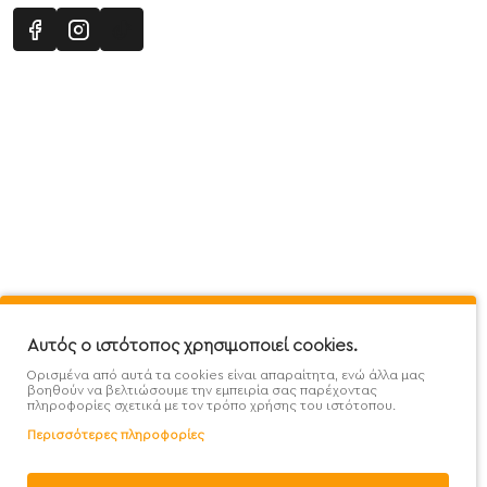
Πληροφορίες
Εξυπηρέτηση Πελατών
Όροι 
Mega Protein Store
Λογαριασμός
Όροι &
Επικοινωνήστε μαζί μας
Ιστορικό Παραγγελιών
Μετα
Εγγραφή στο newsletter
Αγαπημένα
Τρόπ
Χάρτης Ιστότοπου
Σύγκριση
Προσ
Προσφορές - Clearence
GDPR
Πολι
Αυτός ο ιστότοπος χρησιμοποιεί cookies.
Ορισμένα από αυτά τα cookies είναι απαραίτητα, ενώ άλλα μας
Χονδρική
βοηθούν να βελτιώσουμε την εμπειρία σας παρέχοντας
πληροφορίες σχετικά με τον τρόπο χρήσης του ιστότοπου.
Περισσότερες πληροφορίες