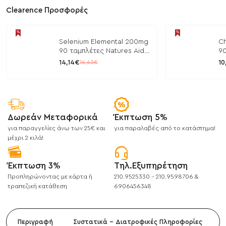
Clearence Προσφορές
Selenium Elemental 200mg
Ch
90 ταμπλέτες Natures Aid
90
/ Μέταλλα
/ 
14,14€
10
16,63€
Δωρεάν Μεταφορικά
Έκπτωση 5%
για παραγγελίες άνω των 25€ και
για παραλαβές από το κατάστημα!
μέχρι 2 κιλά!
Έκπτωση 3%
Τηλ.Εξυπηρέτηση
Προπληρώνοντας με κάρτα ή
210.9525330 - 210.9598706 &
τραπεζική κατάθεση
6906456348
Περιγραφή
Συστατικά - Διατροφικές Πληροφορίες