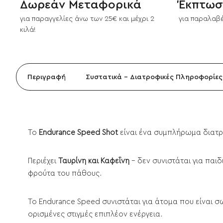
Δωρεάν Μεταφορικά
Έκπτωσ
για παραγγελίες άνω των 25€ και μέχρι 2
για παραλαβέ
κιλά!
Περιγραφή
Συστατικά - Διατροφικές Πληροφορίες
Το
Endurance Speed Shot
είναι ένα συμπλήρωμα διατ
Περιέχει
Ταυρίνη και Καφεΐνη
- δεν συνιστάται για παιδ
φρούτα του πάθους.
Το Endurance Speed συνιστάται για άτομα που είναι σ
ορισμένες στιγμές επιπλέον ενέργεια.