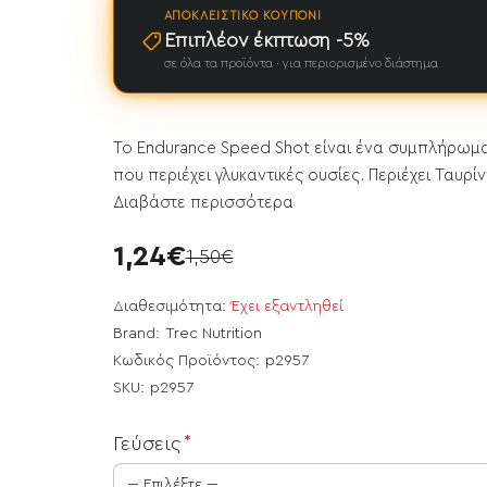
ΑΠΟΚΛΕΙΣΤΙΚΌ ΚΟΥΠΌΝΙ
Επιπλέον έκπτωση -5%
σε όλα τα προϊόντα · για περιορισμένο διάστημα
Το Endurance Speed Shot είναι ένα συμπλήρωμα
που περιέχει γλυκαντικές ουσίες. Περιέχει Ταυρίν
Διαβάστε περισσότερα
1,24€
1,50€
Διαθεσιμότητα:
Έχει εξαντληθεί
Brand:
Trec Nutrition
Κωδικός Προϊόντος:
p2957
SKU:
p2957
ει εξαντληθεί
Γεύσεις