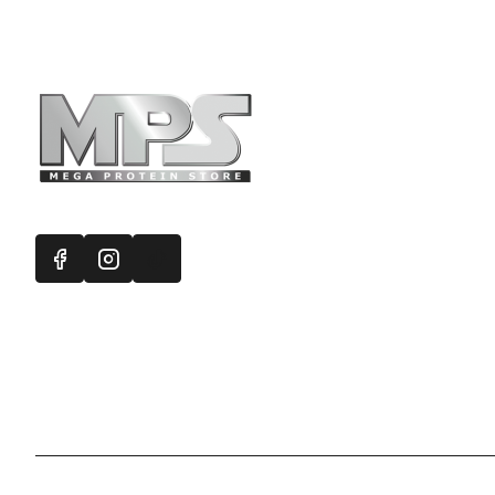
Πληροφορ
Mega Protein
Επικοινωνή
Εγγραφή στ
Χάρτης Ισ
Προσφορές