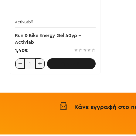
ActivLab®
Run & Bike Energy Gel 40γρ -
Activlab
1,40€
Καλάθι
Run
&
Bike
Energy
Gel
40γρ
-
Activlab
Κάνε εγγραφή στο ne