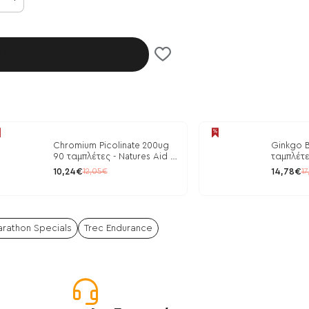
λάθι
Chromium Picolinate 200ug
Ginkgo B
90 ταμπλέτες - Natures Aid /
ταμπλέτε
Ρύθμιση Γλυκόζης
10,24€
14,78€
12,05€
17
rathon Specials
Trec Endurance