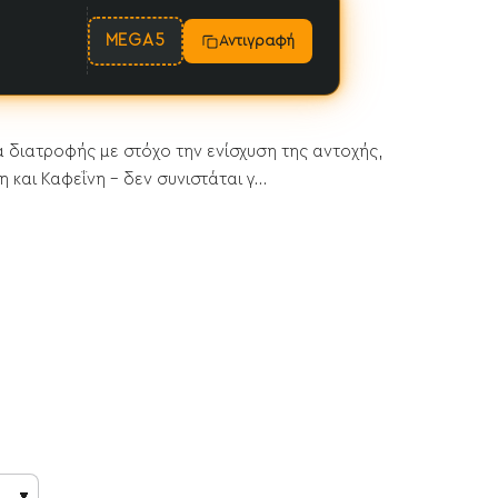
MEGA5
Αντιγραφή
 διατροφής με στόχο την ενίσχυση της αντοχής,
η και Καφεΐνη - δεν συνιστάται γ...