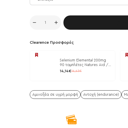
Κα
Clearence Προσφορές
Selenium Elemental 200mg
90 ταμπλέτες Natures Aid /
Μέταλλα
14,14€
16,63€
Αμινοξέα σε υγρή μορφή
Αντοχή (endurance)
Ma