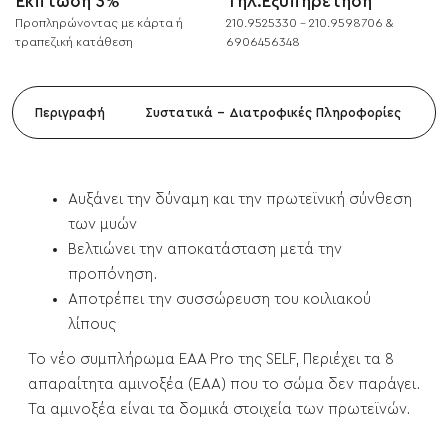
Έκπτωση 3%
Τηλ.Εξυπηρέτηση
Προπληρώνοντας με κάρτα ή
210.9525330 - 210.9598706 &
τραπεζική κατάθεση
6906456348
Περιγραφή
Συστατικά - Διατροφικές Πληροφορίες
Αυξάνει την δύναμη και την πρωτεϊνική σύνθεση
των μυών
Βελτιώνει την αποκατάσταση μετά την
προπόνηση.
Αποτρέπει την συσσώρευση του κοιλιακού
λίπους
Το νέο συμπλήρωμα EAA Pro της SELF, Περιέχει τα 8
απαραίτητα αμινοξέα (ΕΑΑ) που το σώμα δεν παράγει.
Τα αμινοξέα είναι τα δομικά στοιχεία των πρωτεϊνών.