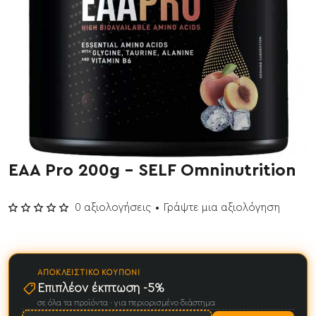
EAA Pro 200g - SELF Omninutrition
0 αξιολογήσεις
•
Γράψτε μια αξιολόγηση
ΑΠΟΚΛΕΙΣΤΙΚΌ ΚΟΥΠΌΝΙ
Επιπλέον έκπτωση -5%
σε όλα τα προϊόντα · για περιορισμένο διάστημα