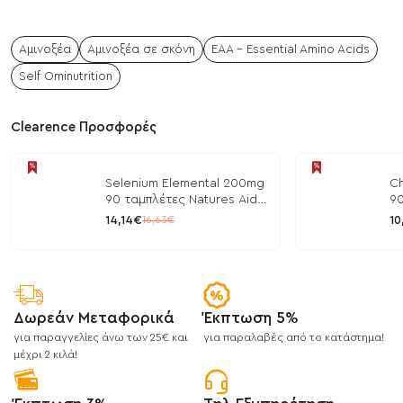
Αμινοξέα
Αμινοξέα σε σκόνη
EAA - Essential Amino Acids
Self Ominutrition
Clearence Προσφορές
Selenium Elemental 200mg
Ch
90 ταμπλέτες Natures Aid
90
/ Μέταλλα
/ 
14,14€
10
16,63€
Δωρεάν Μεταφορικά
Έκπτωση 5%
για παραγγελίες άνω των 25€ και
για παραλαβές από το κατάστημα!
μέχρι 2 κιλά!