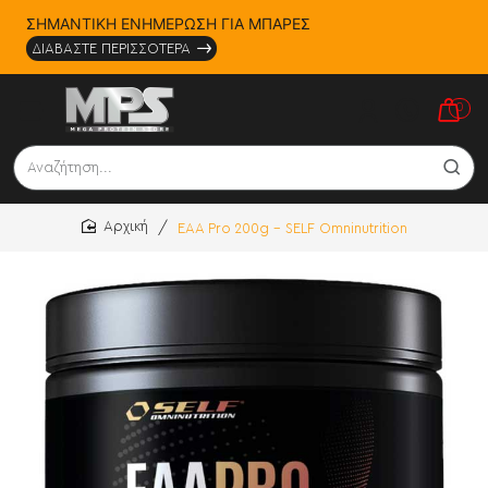
ΣΗΜΑΝΤΙΚΗ ΕΝΗΜΕΡΩΣΗ ΓΙΑ ΜΠΑΡΕΣ
ΔΙΑΒΑΣΤΕ ΠΕΡΙΣΣΟΤΕΡΑ
0
Αναζήτηση...
EAA Pro 200g - SELF Omninutrition
home