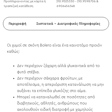
Προπληρώνοντας με κάρτα ή
210.9525330 - 210.9598706 &
τραπεζική κατάθεση
6906456348
Περιγραφή
Συστατικά - Διατροφικές Πληροφορίες
Οι χυμοί σε σκόνη Bolero είναι ένα καινοτόμο προιόν
καθώς:
Δεν περιέχουν ζάχαρη αλλά γλυκαντικά από το
φυτό στέβια.
Δεν περιέχουν σάκχαρα φρούτων, με
αποτέλεσμα, η απεριόριστη κατανάλωση να μην
αυξάνει τα επίπεδα γλυκόζης στο αίμα.
Μπορεί να καταναλωθεί σε ποσότητες από
διαβητικούς, αθλητές, ανθρώπους που
ακολουθούν ειδική διατροφή με χαμηλούς