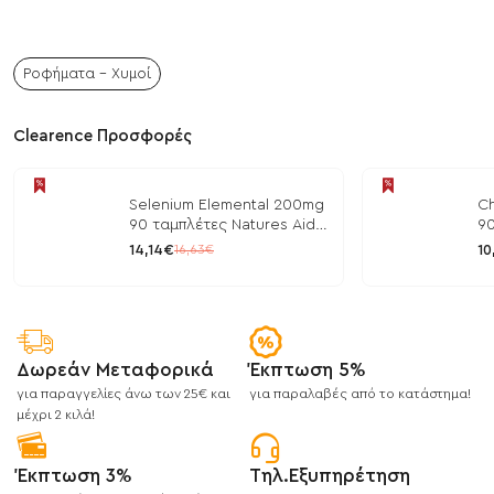
Ροφήματα - Χυμοί
Clearence Προσφορές
Selenium Elemental 200mg
Ch
90 ταμπλέτες Natures Aid
90
/ Μέταλλα
/ 
14,14€
10
16,63€
Δωρεάν Μεταφορικά
Έκπτωση 5%
για παραγγελίες άνω των 25€ και
για παραλαβές από το κατάστημα!
μέχρι 2 κιλά!
Έκπτωση 3%
Τηλ.Εξυπηρέτηση