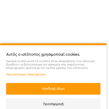
Πληροφορίες
Εξυπηρέτηση Πελατών
Όροι 
Mega Protein Store
Λογαριασμός
Όροι &
Επικοινωνήστε μαζί μας
Ιστορικό Παραγγελιών
Μετα
Εγγραφή στο newsletter
Αγαπημένα
Τρόπ
Χάρτης Ιστότοπου
Σύγκριση
Προσ
Αυτός ο ιστότοπος χρησιμοποιεί cookies.
Προσφορές - Clearence
GDPR
Πολι
Ορισμένα από αυτά τα cookies είναι απαραίτητα, ενώ άλλα μας
Χονδρική
βοηθούν να βελτιώσουμε την εμπειρία σας παρέχοντας
πληροφορίες σχετικά με τον τρόπο χρήσης του ιστότοπου.
Περισσότερες πληροφορίες
Αποδοχή όλων
Handcrafted with 💙 in Athens
Προσαρμογή