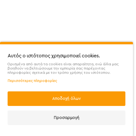
Mega Protein Store
Λογαριασμός
Όροι &
Επικοινωνήστε μαζί μας
Ιστορικό Παραγγελιών
Μετα
Εγγραφή στο newsletter
Αγαπημένα
Τρόπ
Χάρτης Ιστότοπου
Σύγκριση
Προσ
Αυτός ο ιστότοπος χρησιμοποιεί cookies.
Προσφορές - Clearence
GDPR
Πολι
Ορισμένα από αυτά τα cookies είναι απαραίτητα, ενώ άλλα μας
Χονδρική
βοηθούν να βελτιώσουμε την εμπειρία σας παρέχοντας
πληροφορίες σχετικά με τον τρόπο χρήσης του ιστότοπου.
Περισσότερες πληροφορίες
Αποδοχή όλων
Handcrafted with 💙 in Athens
Προσαρμογή
Καλάθι