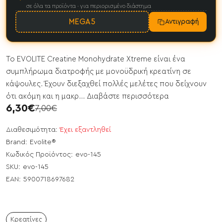
σε όλα τα προϊόντα · για περιορισμένο διάστημα
MEGA5
Αντιγραφή
Το EVOLITE Creatine Monohydrate Xtreme είναι ένα
συμπλήρωμα διατροφής με μονοϋδρική κρεατίνη σε
κάψουλες. Έχουν διεξαχθεί πολλές μελέτες που δείχνουν
ότι ακόμη και η μακρ...
Διαβάστε περισσότερα
6,30€
7,00€
Διαθεσιμότητα:
Έχει εξαντληθεί
Brand:
Evolite®
Κωδικός Προϊόντος:
evo-145
SKU:
evo-145
EAN:
5900718697682
Κρεατίνες