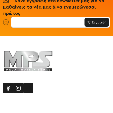
Κάνε εγγραφή στο newsletter μας για να
μαθαίνεις τα νέα μας & να ενημερώνεσαι
πρώτος
Εγγραφή
Πληροφορίες
Εξυπηρέτηση Πελατών
Όροι 