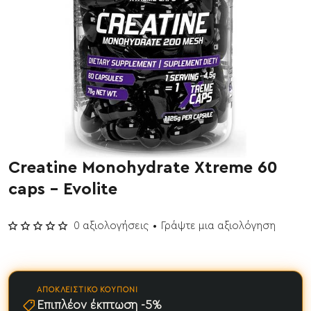
Creatine Monohydrate Xtreme 60
Έχει εξαντληθεί
caps - Evolite
0 αξιολογήσεις
•
Γράψτε μια αξιολόγηση
ΑΠΟΚΛΕΙΣΤΙΚΌ ΚΟΥΠΌΝΙ
Επιπλέον έκπτωση -5%