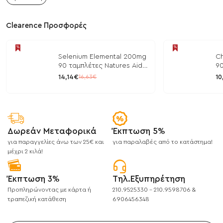
Clearence Προσφορές
Selenium Elemental 200mg
Ch
90 ταμπλέτες Natures Aid
90
/ Μέταλλα
/ 
14,14€
10
16,63€
Δωρεάν Μεταφορικά
Έκπτωση 5%
για παραγγελίες άνω των 25€ και
για παραλαβές από το κατάστημα!
μέχρι 2 κιλά!
Έκπτωση 3%
Τηλ.Εξυπηρέτηση
Προπληρώνοντας με κάρτα ή
210.9525330 - 210.9598706 &
τραπεζική κατάθεση
6906456348