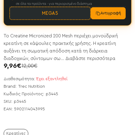
σε όλα τα προϊόντα · για περιορισμένο διάστημα
MEGA5
Αντιγραφή
Το Creatine Micronized 200 Mesh περιέχει μονοϋδρική
κρεατίνη σε κάψουλες πρακτικής χρήσης. Η κρεατίνη
αυξάνει τη σωματική απόδοση κατά τη διάρκεια
διαδοχικών, σύντομων σω...
Διαβάστε περισσότερα
9,96€
12,00€
Διαθεσιμότητα:
Έχει εξαντληθεί
Brand:
Trec Nutrition
Κωδικός Προϊόντος:
p3445
SKU:
p3445
EAN:
5902114043995
Κρεατίνες