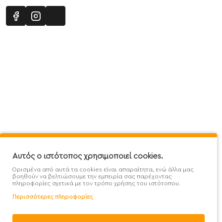
Πληροφορίες
Εξυπηρέτηση Πελατών
Όροι 
Mega Protein Store
Λογαριασμός
Όροι &
Επικοινωνήστε μαζί μας
Ιστορικό Παραγγελιών
Μετα
Εγγραφή στο newsletter
Αγαπημένα
Τρόπ
Χάρτης Ιστότοπου
Σύγκριση
Προσ
Αυτός ο ιστότοπος χρησιμοποιεί cookies.
Προσφορές - Clearence
GDPR
Πολι
Ορισμένα από αυτά τα cookies είναι απαραίτητα, ενώ άλλα μας
Χονδρική
βοηθούν να βελτιώσουμε την εμπειρία σας παρέχοντας
πληροφορίες σχετικά με τον τρόπο χρήσης του ιστότοπου.
Περισσότερες πληροφορίες