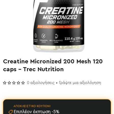
Creatine Micronized 200 Mesh 120
Έχει εξαντληθεί
caps - Trec Nutrition
0 αξιολογήσεις
•
Γράψτε μια αξιολόγηση
ΑΠΟΚΛΕΙΣΤΙΚΌ ΚΟΥΠΌΝΙ
Επιπλέον έκπτωση -5%