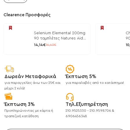
Clearence Προσφορές
Selenium Elemental 200mg
Ch
90 ταμπλέτες Natures Aid
90
/ Μέταλλα
/ 
14,14€
10
16,63€
Δωρεάν Μεταφορικά
Έκπτωση 5%
για παραγγελίες άνω των 25€ και
για παραλαβές από το κατάστημα!
μέχρι 2 κιλά!
Έκπτωση 3%
Τηλ.Εξυπηρέτηση
Προπληρώνοντας με κάρτα ή
210.9525330 - 210.9598706 &
τραπεζική κατάθεση
6906456348