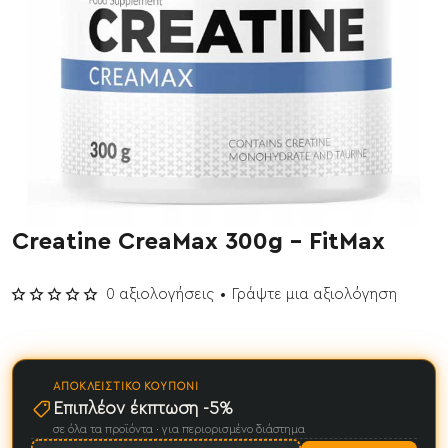
Creatine CreaMax 300g - FitMax
Έχει εξαντληθεί
0 αξιολογήσεις
•
Γράψτε μια αξιολόγηση
ΑΠΟΚΛΕΙΣΤΙΚΌ ΚΟΥΠΌΝΙ
Επιπλέον έκπτωση -5%
σε όλα τα προϊόντα · για περιορισμένο διάστημα