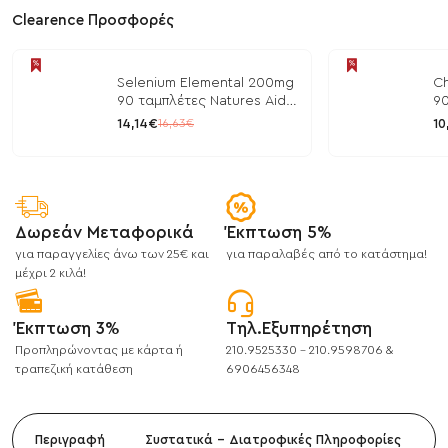
Clearence Προσφορές
Selenium Elemental 200mg
Ch
90 ταμπλέτες Natures Aid
90
/ Μέταλλα
/ 
14,14€
10
16,63€
Δωρεάν Μεταφορικά
Έκπτωση 5%
για παραγγελίες άνω των 25€ και
για παραλαβές από το κατάστημα!
μέχρι 2 κιλά!
Έκπτωση 3%
Τηλ.Εξυπηρέτηση
Προπληρώνοντας με κάρτα ή
210.9525330 - 210.9598706 &
τραπεζική κατάθεση
6906456348
Περιγραφή
Συστατικά - Διατροφικές Πληροφορίες