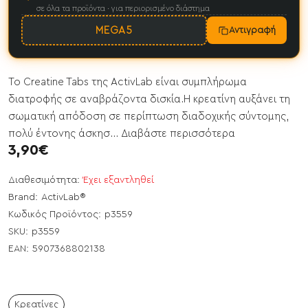
σε όλα τα προϊόντα · για περιορισμένο διάστημα
MEGA5
Αντιγραφή
Το Creatine Tabs της ActivLab είναι συμπλήρωμα
διατροφής σε αναβράζοντα δισκία.Η κρεατίνη αυξάνει τη
σωματική απόδοση σε περίπτωση διαδοχικής σύντομης,
πολύ έντονης άσκησ...
Διαβάστε περισσότερα
3,90€
Διαθεσιμότητα:
Έχει εξαντληθεί
Brand:
ActivLab®
Κωδικός Προϊόντος:
p3559
SKU:
p3559
EAN:
5907368802138
Κρεατίνες