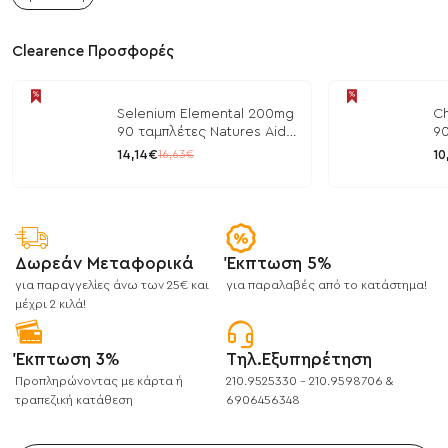
Clearence Προσφορές
Selenium Elemental 200mg
Ch
90 ταμπλέτες Natures Aid
90
/ Μέταλλα
/ 
14,14€
10
16,63€
Δωρεάν Μεταφορικά
Έκπτωση 5%
για παραγγελίες άνω των 25€ και
για παραλαβές από το κατάστημα!
μέχρι 2 κιλά!
Έκπτωση 3%
Τηλ.Εξυπηρέτηση
Προπληρώνοντας με κάρτα ή
210.9525330 - 210.9598706 &
τραπεζική κατάθεση
6906456348