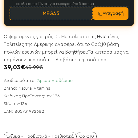
σε όλα τα προϊόντα · για περιορισμένο διάστημα
MEGA5
Αντιγραφή
Ο φημισμένος γιατρός Dr. Mercola απο τις Ηνωμένες
Πολιτείες της Αμερικής αναφέρει ότι το CoQ10 βάση
πολλών ερευνών μπορεί να βοηθήσει:Τα κύτταρα μας να
παράγουν περισσότε...
Διαβάστε περισσότερα
39,03€
60,99€
Διαθεσιμότητα:
Άμεσα Διαθέσιμο
Brand:
Natural Vitamins
Κωδικός Προϊόντος:
nv-136
SKU:
nv-136
EAN:
805731992682
Ένζυμα - Προβιοτικά - Πρεβιοτικά
Co Q10