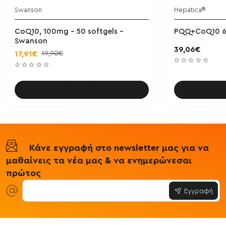
Swanson
Hepatica®
CoQ10, 100mg - 50 softgels -
PQQ+CoQ10 60
Swanson
39,06€
19,90€
17,91€
Καλάθι
Κάνε εγγραφή στο newsletter μας για να
μαθαίνεις τα νέα μας & να ενημερώνεσαι
πρώτος
Εγγραφή