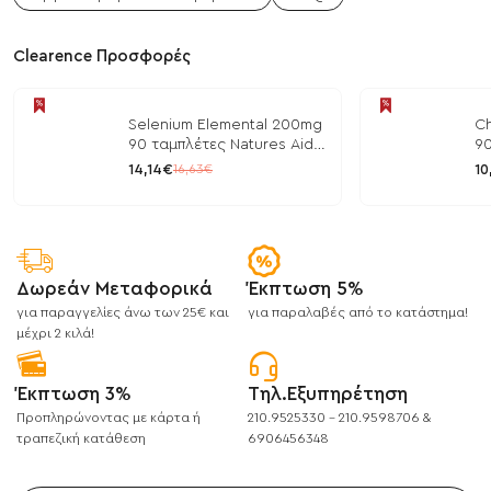
Clearence Προσφορές
Selenium Elemental 200mg
Ch
90 ταμπλέτες Natures Aid
90
/ Μέταλλα
/ 
14,14€
10
16,63€
Δωρεάν Μεταφορικά
Έκπτωση 5%
για παραγγελίες άνω των 25€ και
για παραλαβές από το κατάστημα!
μέχρι 2 κιλά!
Έκπτωση 3%
Τηλ.Εξυπηρέτηση
Προπληρώνοντας με κάρτα ή
210.9525330 - 210.9598706 &
τραπεζική κατάθεση
6906456348