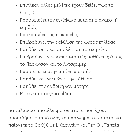
Επιπλέον άλλες μελέτες έχουν δείξει πως το
CoQ10:
Προστατεύει τον εγκέφαλο μετά από ανακοπή
καρδιάς
Προλαμβάνει τις ημικρανίες
Επιβραδύνει την εκφύλιση της ωχράς κηλίδας
Βοηθάει στην καταπολέμηση του καρκίνου
Επιβραδύνει νευροεκφυλιστικές ασθένειες όπως
το Πάρκινσον και το Αλτσχάιμερ
Προστατεύει στην απώλεια ακοής
Βοηθάει και βελτιώνει την μάθηση
Βοηθάει την ανδρική γονιμότητα
Μειώνει τα τριγλυκερίδια
Για καλύτερο αποτέλεσμα σε άτομα που έχουν
οποιοδήποτε καρδιολογικό πρόβλημα, συνιστάται να
παίρνετε το CoQ10 με L-Καρνιτίνη και Fish Oil. Τα τρία