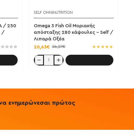
SELF OMNINUTRITION
A / 250
Omega 3 Fish Oil Μοριακής
 /
απόσταξης 280 κάψουλες - Self /
Λιπαρά Οξέα
24,27€
20,63€
θι
Καλάθι
Omega
3
Fish
Oil
Μοριακής
απόσταξης
280
κάψουλες
-
& να ενημερώνεσαι πρώτος
Self
/
Λιπαρά
Οξέα