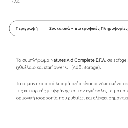
κιλά!
Περιγραφή
Συστατικά - Διατροφικές Πληροφορίες
Το συμπλήρωμα N
atures Aid Complete E.F.A
. σε softg
ιχθυέλαιο και starflower Oil (Λάδι Borage).
Τα σημαντικά αυτά λιπαρά οξέα είναι συνδυασμένα σ
της κυτταρικής μεμβράνης και τον εγκέφαλο, τα μάτια κ
ορμονική ισορροπία που ρυθμίζει και ελέγχει σημαντικ