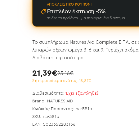
ΑΠΟΚΛΕΙΣΤΙΚΌ ΚΟΥΠΌΝΙ
Επιπλέον έκπτωση -5%
σε όλα τα προϊόντα · για περιορισμένο διάστημα
Το συμπλήρωμα Natures Aid Complete E.F.A. σε 
λιπαρών οξέων ωμέγα 3, 6 και 9. Περιέχει ακόμα 
Διαβάστε περισσότερα
21,39€
25,16€
2 ή περισσότερα ανά τμχ : 18,87€
Διαθεσιμότητα:
Έχει εξαντληθεί
Brand:
NATURES AID
Κωδικός Προϊόντος:
na-581b
SKU:
na-581b
ει εξαντληθεί
EAN:
5023652203136