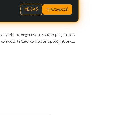
MEGA5
Αντιγραφή
softgels παρέχει ένα πλούσιο μείγμα των
λινέλαιο (έλαιο λιναρόσπορου), ιχθυέλ...