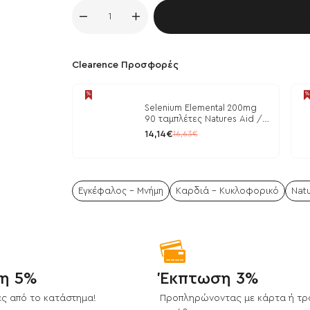
Κα
Clearence Προσφορές
Selenium Elemental 200mg
90 ταμπλέτες Natures Aid /
Μέταλλα
14,14€
16,63€
Εγκέφαλος - Μνήμη
Καρδιά - Κυκλοφορικό
Natu
η 5%
Έκπτωση 3%
ς από το κατάστημα!
Προπληρώνοντας με κάρτα ή τρ