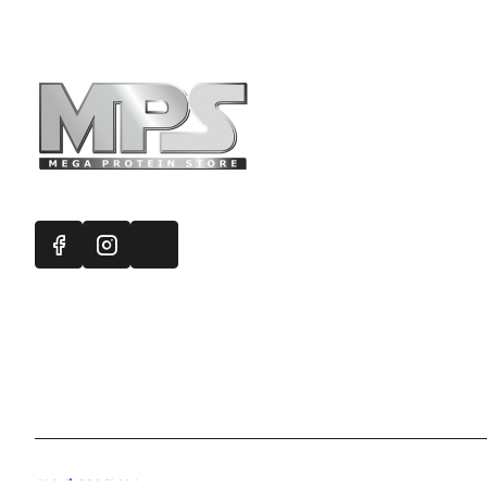
Πληροφορ
Mega Protein
Επικοινωνή
Εγγραφή στ
Χάρτης Ισ
Προσφορές
Handcrafted with 💙 in Athens