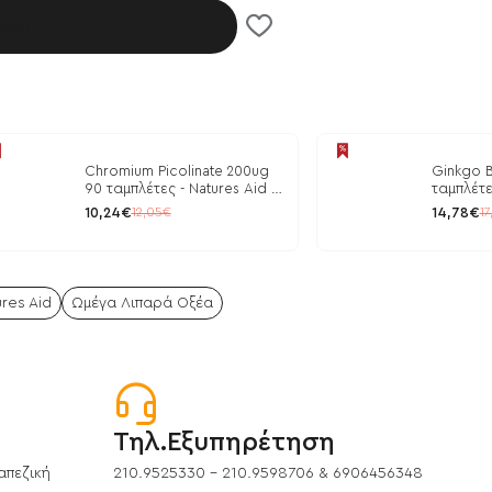
λάθι
Chromium Picolinate 200ug
Ginkgo B
90 ταμπλέτες - Natures Aid /
ταμπλέτε
Ρύθμιση Γλυκόζης
10,24€
14,78€
12,05€
17
res Aid
Ωμέγα Λιπαρά Οξέα
Τηλ.Εξυπηρέτηση
απεζική
210.9525330 - 210.9598706 & 6906456348