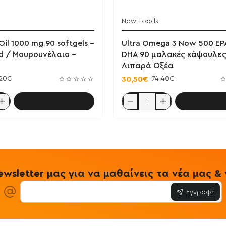
Now Foods
Oil 1000 mg 90 softgels -
Ultra Omega 3 Now 500 EP
id / Μουρουνέλαιο -
DHA 90 μαλακές κάψουλες
Λιπαρά Οξέα
,20€
74,40€
30,50€
Καλάθι
Καλά
Ultra
Omega
3
Now
500
EPA
/
250
DHA
wsletter μας για να μαθαίνεις τα νέα μας 
90
μαλακές
Εγγραφή
ιο
κάψουλες
/
Λιπαρά
Οξέα