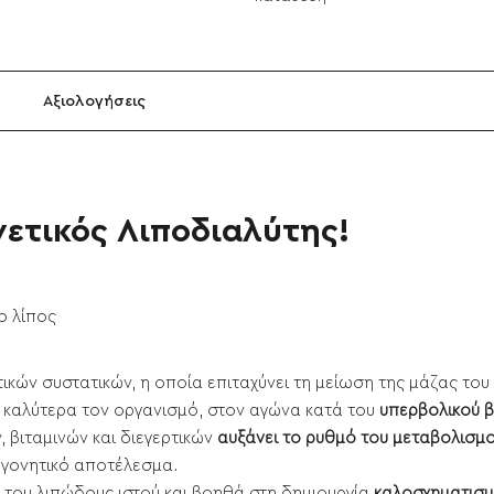
Αξιολογήσεις
ετικός Λιποδιαλύτης!
ο λίπος
τικών συστατικών, η οποία επιταχύνει τη μείωση της μάζας το
ι καλύτερα τον οργανισμό, στον αγώνα κατά του
υπερβολικού 
 βιταμινών και διεγερτικών
αυξάνει το ρυθμό του μεταβολισμ
ογονητικό αποτέλεσμα.
 του λιπώδους ιστού και βοηθά στη δημιουργία
καλοσχηματισμ