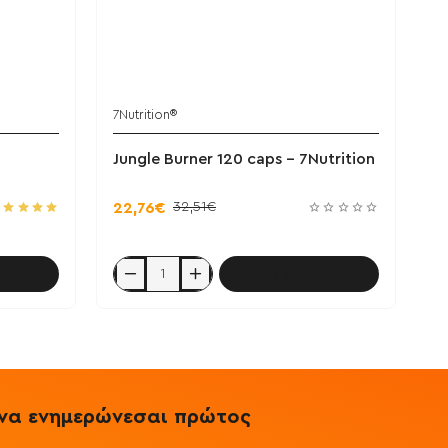
7Nutrition®
Jungle Burner 120 caps - 7Nutrition
32,51€
22,76€
θι
Καλάθι
Jungle
Burner
120
caps
-
7Nutrition
& να ενημερώνεσαι πρώτος