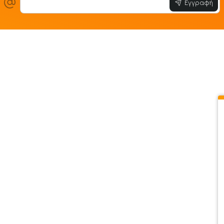
Εγγραφή
ίες
Εξυπηρέτηση Πελατών
Όροι & Προϋ
 Store
Λογαριασμός
Όροι & Προϋπο
στε μαζί μας
Ιστορικό Παραγγελιών
Μεταφορικά
ο newsletter
Αγαπημένα
Τρόποι Πληρω
τότοπου
Σύγκριση
Προσωπικά Δ
 - Clearence
GDPR
Πολιτική Επι
Χονδρική
ΑΡ.Γ.Ε.Μ.Η : 1