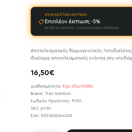
ΑΠΟΚΛΕΙΣΤΙΚΌ ΚΟΥΠΌΝΙ
Επιπλέον έκπτωση -5%
σε όλα τα προϊόντα · για περιορισμένο διάστημα
Αποτελεσματικός θερμογενετικός Λιποδιαλύτης!
Ιδιαίτερα αποτελεσματικός ενάντια στο υποδόρι
16,50€
Διαθεσιμότητα:
Έχει εξαντληθεί
Brand:
Trec Nutrition
Κωδικός Προϊόντος:
P1151
SKU:
p1151
ει εξαντληθεί
EAN:
5901828344305