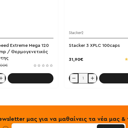
Stacker2
eed Extreme Mega 120
Stacker 3 XPLC 100caps
imp / Θερμογενετικός
ύτης
31,90€
,00€
Καλάθι
Καλά
Stacker
3
XPLC
100caps
wsletter μας για να μαθαίνεις τα νέα μας 
ικός
ς