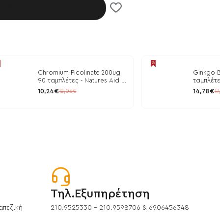
λάθι
Chromium Picolinate 200ug
Ginkgo B
90 ταμπλέτες - Natures Aid /
ταμπλέτε
Ρύθμιση Γλυκόζης
10,24€
14,78€
12,05€
17
Τηλ.Εξυπηρέτηση
απεζική
210.9525330 - 210.9598706 & 6906456348