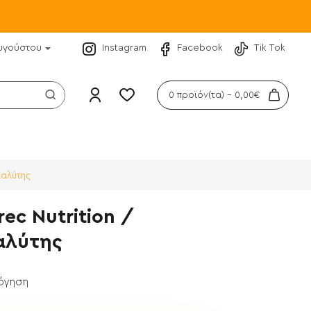
υγούστου
Instagram
Facebook
Tik Tok
0 προϊόν(τα) - 0,00€
ιαλύτης
rec Nutrition /
αλύτης
λόγηση