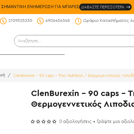
ΣΗΜΑΝΤΙΚΗ ΕΝΗΜΕΡΩΣΗ ΓΙΑ ΜΠΑΡΕΣ
ΔΙΑΒΑΣΤΕ ΠΕΡΙΣΣΟΤΕΡΑ
2109525330
6906456348
Ωράριο Καταστήματος Α
DS
Αναζήτηση...
ClenBurexin - 90 caps - Trec Nutrition / Θερμογεννετικός Λιποδ
ome
ClenBurexin - 90 caps - T
Θερμογεννετικός Λιποδι
0 αξιολογήσεις
•
Γράψτε μια αξιο