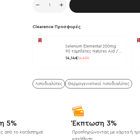
Κα
Clearence Προσφορές
Selenium Elemental 200mg
90 ταμπλέτες Natures Aid /
Μέταλλα
14,14€
16,63€
Λιποδιαλύτες
Θερμογεννετικοί Λιποδιαλύτες
η 5%
Έκπτωση 3%
ς από το κατάστημα!
Προπληρώνοντας με κάρτα ή τρ
κατάθεση