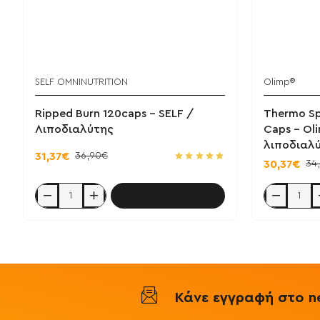
SELF OMNINUTRITION
Olimp®
Ripped Burn 120caps - SELF /
Thermo Sp
Λιποδιαλύτης
Caps - Ol
λιποδιαλ
36,90€
31,37€
34
30,37€
Καλάθι
Ripped
Thermo
Burn
Speed
120caps
Extreme
-
Mega
SELF
120
/
Caps
Λιποδιαλύτης
-
Olimp
/
Κάνε εγγραφή στο ne
Θερμογενετ
λιποδιαλύτη