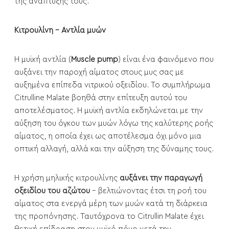
της ανάπτυξής τους.
Κιτρουλίνη - Αντλία μυών
Η μυϊκή αντλία (
Muscle pump
) είναι ένα φαινόμενο που
αυξάνει την παροχή αίματος στους μυς σας με
αυξημένα επίπεδα νιτρικού οξειδίου. Το συμπλήρωμα
Citrulline Malate βοηθά στην επίτευξη αυτού του
αποτελέσματος. Η μυϊκή αντλία εκδηλώνεται με την
αύξηση του όγκου των μυών λόγω της καλύτερης ροής
αίματος, η οποία έχει ως αποτέλεσμα όχι μόνο μια
οπτική αλλαγή, αλλά και την αύξηση της δύναμης τους.
Η χρήση μηλικής κιτρουλίνης
αυξάνει την παραγωγή
οξειδίου του αζώτου
- βελτιώνοντας έτσι τη ροή του
αίματος στα ενεργά μέρη των μυών κατά τη διάρκεια
της προπόνησης. Ταυτόχρονα το Citrullin Malate έχει