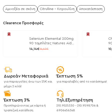
Αμινοξέα σε σκόνη
Citrulline - Κιτρουλίνη
Αποκατάσταση
Clearence Προσφορές
Selenium Elemental 200mg
Ch
90 ταμπλέτες Natures Aid
90
/ Μέταλλα
/ 
14,14€
10
16,63€
Δωρεάν Μεταφορικά
Έκπτωση 5%
για παραγγελίες άνω των 25€ και
για παραλαβές από το κατάστημα!
μέχρι 2 κιλά!
Έκπτωση 3%
Τηλ.Εξυπηρέτηση
Προπληρώνοντας με κάρτα ή
210.9525330 - 210.9598706 &
τραπεζική κατάθεση
6906456348