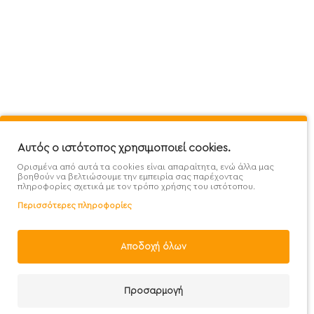
Πληροφορίες
Εξυπηρέτηση Πελατών
Όροι 
Mega Protein Store
Λογαριασμός
Όροι &
Επικοινωνήστε μαζί μας
Ιστορικό Παραγγελιών
Μετα
Εγγραφή στο newsletter
Αγαπημένα
Τρόπ
Χάρτης Ιστότοπου
Σύγκριση
Προσ
Αυτός ο ιστότοπος χρησιμοποιεί cookies.
Προσφορές - Clearence
GDPR
Πολι
Ορισμένα από αυτά τα cookies είναι απαραίτητα, ενώ άλλα μας
Χονδρική
βοηθούν να βελτιώσουμε την εμπειρία σας παρέχοντας
πληροφορίες σχετικά με τον τρόπο χρήσης του ιστότοπου.
Περισσότερες πληροφορίες
Αποδοχή όλων
Handcrafted with 💙 in Athens
Προσαρμογή