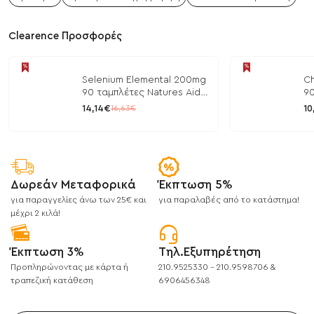
Clearence Προσφορές
Selenium Elemental 200mg
Ch
90 ταμπλέτες Natures Aid
90
/ Μέταλλα
/ 
14,14€
10
16,63€
Δωρεάν Μεταφορικά
Έκπτωση 5%
για παραγγελίες άνω των 25€ και
για παραλαβές από το κατάστημα!
μέχρι 2 κιλά!
Έκπτωση 3%
Τηλ.Εξυπηρέτηση
Προπληρώνοντας με κάρτα ή
210.9525330 - 210.9598706 &
τραπεζική κατάθεση
6906456348