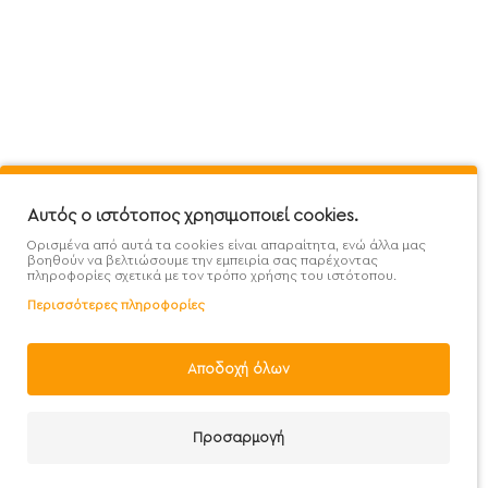
Πληροφορίες
Εξυπηρέτηση Πελατών
Όροι 
Mega Protein Store
Λογαριασμός
Όροι &
Επικοινωνήστε μαζί μας
Ιστορικό Παραγγελιών
Μετα
Εγγραφή στο newsletter
Αγαπημένα
Τρόπ
Χάρτης Ιστότοπου
Σύγκριση
Προσ
Αυτός ο ιστότοπος χρησιμοποιεί cookies.
Προσφορές - Clearence
GDPR
Πολι
Ορισμένα από αυτά τα cookies είναι απαραίτητα, ενώ άλλα μας
Χονδρική
βοηθούν να βελτιώσουμε την εμπειρία σας παρέχοντας
πληροφορίες σχετικά με τον τρόπο χρήσης του ιστότοπου.
Περισσότερες πληροφορίες
Αποδοχή όλων
Handcrafted with 💙 in Athens
Προσαρμογή
Καλάθι