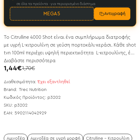
σε όλα τα προϊόντα · για περιορισμένο διάστημα
MEGA5
Αντιγραφή
Το Citrulline 4000 Shot είναι ένα συμπλήρωμα διατροφής
με υγρή L-κιτρουλίνη σε γεύση πορτοκάλι-κεράσι. Κάθε shot
tvn 100ml περιέχει υψηλή περιεκτικότητα L-κιτρουλίνης, έ...
Διαβάστε περισσότερα
1,44€
1,70€
Διαθεσιμότητα:
Έχει εξαντληθεί
Brand:
Trec Nutrition
Κωδικός Προϊόντος:
p3202
SKU:
p3202
EAN:
5902114042929
Αμινοξέα
Αμινοξέα σε υγρή μορφή
Citrulline - Κιτρουλίνη