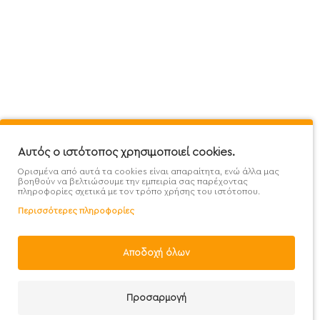
Πληροφορίες
Εξυπηρέτηση Πελατών
Όροι 
Mega Protein Store
Λογαριασμός
Όροι &
Επικοινωνήστε μαζί μας
Ιστορικό Παραγγελιών
Μετα
Εγγραφή στο newsletter
Αγαπημένα
Τρόπ
Χάρτης Ιστότοπου
Σύγκριση
Προσ
Αυτός ο ιστότοπος χρησιμοποιεί cookies.
Προσφορές - Clearence
GDPR
Πολι
Ορισμένα από αυτά τα cookies είναι απαραίτητα, ενώ άλλα μας
Χονδρική
βοηθούν να βελτιώσουμε την εμπειρία σας παρέχοντας
πληροφορίες σχετικά με τον τρόπο χρήσης του ιστότοπου.
Περισσότερες πληροφορίες
Αποδοχή όλων
Handcrafted with 💙 in Athens
Προσαρμογή