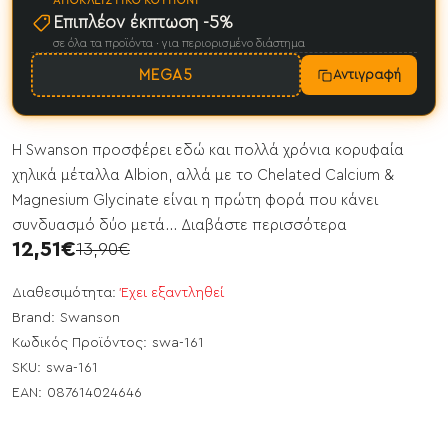
ΑΠΟΚΛΕΙΣΤΙΚΌ ΚΟΥΠΌΝΙ
Επιπλέον έκπτωση -5%
σε όλα τα προϊόντα · για περιορισμένο διάστημα
MEGA5
Αντιγραφή
Η Swanson προσφέρει εδώ και πολλά χρόνια κορυφαία
χηλικά μέταλλα Albion, αλλά με το Chelated Calcium &
Magnesium Glycinate είναι η πρώτη φορά που κάνει
συνδυασμό δύο μετά...
Διαβάστε περισσότερα
12,51€
13,90€
Διαθεσιμότητα:
Έχει εξαντληθεί
Brand:
Swanson
Κωδικός Προϊόντος:
swa-161
SKU:
swa-161
EAN:
087614024646