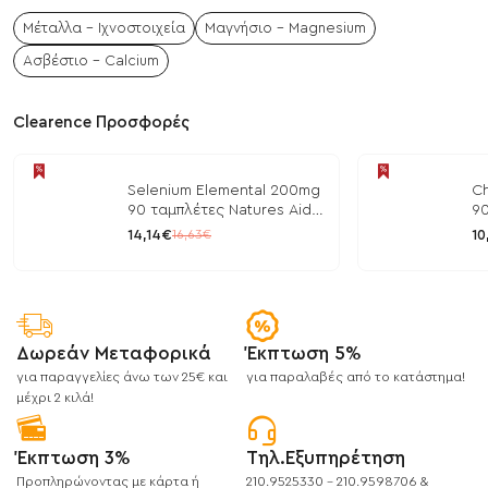
Μέταλλα - Ιχνοστοιχεία
Μαγνήσιο - Magnesium
Ασβέστιο - Calcium
Clearence Προσφορές
Selenium Elemental 200mg
Ch
90 ταμπλέτες Natures Aid
90
/ Μέταλλα
/ 
14,14€
10
16,63€
Δωρεάν Μεταφορικά
Έκπτωση 5%
για παραγγελίες άνω των 25€ και
για παραλαβές από το κατάστημα!
μέχρι 2 κιλά!
Έκπτωση 3%
Τηλ.Εξυπηρέτηση
Προπληρώνοντας με κάρτα ή
210.9525330 - 210.9598706 &