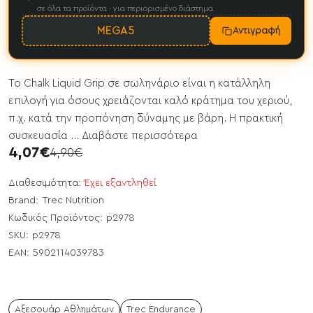
σε όλα τα προϊόντα · για περιορισμένο διάστημα
MEGA5
Αντιγραφή
Το Chalk Liquid Grip σε σωληνάριο είναι η κατάλληλη
επιλογή για όσους χρειάζονται καλό κράτημα του χεριού,
π.χ. κατά την προπόνηση δύναμης με βάρη. Η πρακτική
συσκευασία ...
Διαβάστε περισσότερα
4,07€
4,90€
Διαθεσιμότητα:
Έχει εξαντληθεί
Brand:
Trec Nutrition
Κωδικός Προϊόντος:
p2978
SKU:
p2978
EAN:
5902114039783
Αξεσουάρ Αθλημάτων
Trec Endurance