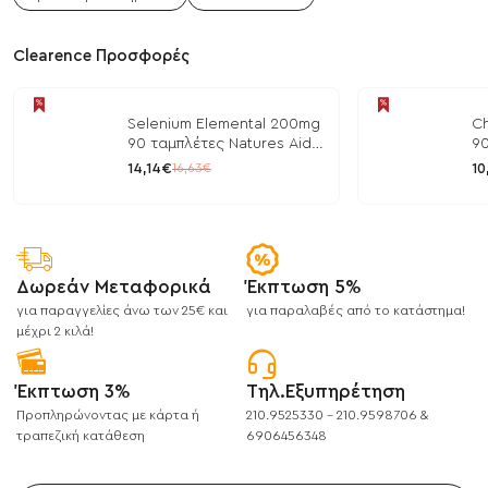
Clearence Προσφορές
Selenium Elemental 200mg
Ch
90 ταμπλέτες Natures Aid
90
/ Μέταλλα
/ 
14,14€
10
16,63€
Δωρεάν Μεταφορικά
Έκπτωση 5%
για παραγγελίες άνω των 25€ και
για παραλαβές από το κατάστημα!
μέχρι 2 κιλά!
Έκπτωση 3%
Τηλ.Εξυπηρέτηση
Προπληρώνοντας με κάρτα ή
210.9525330 - 210.9598706 &
τραπεζική κατάθεση
6906456348