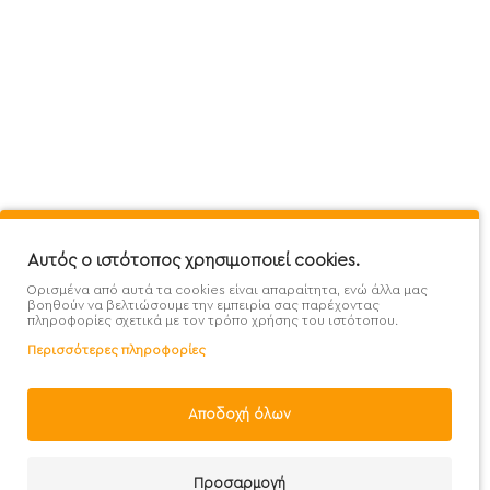
Πληροφορίες
Εξυπηρέτηση Πελατών
Όροι 
Mega Protein Store
Λογαριασμός
Όροι &
Επικοινωνήστε μαζί μας
Ιστορικό Παραγγελιών
Μετα
Εγγραφή στο newsletter
Αγαπημένα
Τρόπ
Χάρτης Ιστότοπου
Σύγκριση
Προσ
Αυτός ο ιστότοπος χρησιμοποιεί cookies.
Προσφορές - Clearence
GDPR
Πολι
Ορισμένα από αυτά τα cookies είναι απαραίτητα, ενώ άλλα μας
Χονδρική
βοηθούν να βελτιώσουμε την εμπειρία σας παρέχοντας
πληροφορίες σχετικά με τον τρόπο χρήσης του ιστότοπου.
Περισσότερες πληροφορίες
Αποδοχή όλων
Handcrafted with 💙 in Athens
Προσαρμογή