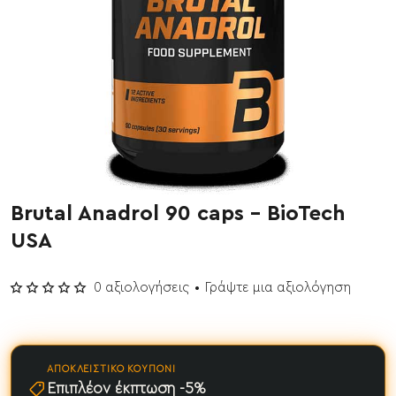
Brutal Anadrol 90 caps - BioTech
Έχει εξαντληθεί
USA
0 αξιολογήσεις
•
Γράψτε μια αξιολόγηση
ΑΠΟΚΛΕΙΣΤΙΚΌ ΚΟΥΠΌΝΙ
Επιπλέον έκπτωση -5%