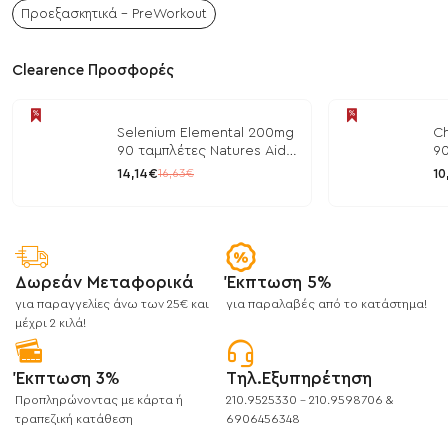
Προεξασκητικά - PreWorkout
Clearence Προσφορές
Selenium Elemental 200mg
Ch
90 ταμπλέτες Natures Aid
90
/ Μέταλλα
/ 
14,14€
10
16,63€
Δωρεάν Μεταφορικά
Έκπτωση 5%
για παραγγελίες άνω των 25€ και
για παραλαβές από το κατάστημα!
μέχρι 2 κιλά!
Έκπτωση 3%
Τηλ.Εξυπηρέτηση
Προπληρώνοντας με κάρτα ή
210.9525330 - 210.9598706 &
τραπεζική κατάθεση
6906456348