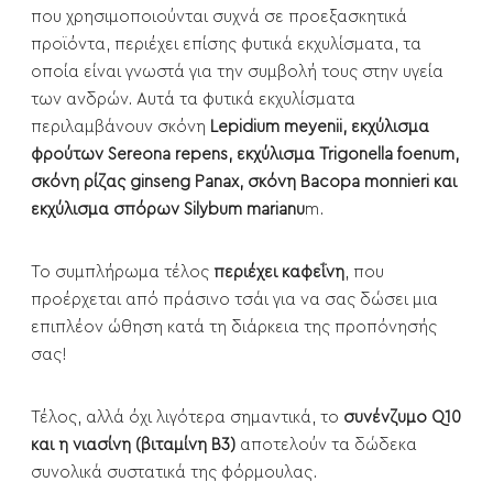
που χρησιμοποιούνται συχνά σε προεξασκητικά
προϊόντα, περιέχει επίσης φυτικά εκχυλίσματα, τα
οποία είναι γνωστά για την συμβολή τους στην υγεία
των ανδρών. Αυτά τα φυτικά εκχυλίσματα
περιλαμβάνουν σκόνη
Lepidium meyenii, εκχύλισμα
φρούτων Sereona repens, εκχύλισμα Trigonella foenum,
σκόνη ρίζας ginseng Panax, σκόνη Bacopa monnieri και
εκχύλισμα σπόρων Silybum marianu
m.
Το συμπλήρωμα τέλος
περιέχει καφεΐνη
, που
προέρχεται από πράσινο τσάι για να σας δώσει μια
επιπλέον ώθηση κατά τη διάρκεια της προπόνησής
σας!
Τέλος, αλλά όχι λιγότερα σημαντικά, το
συνένζυμο Q10
και η νιασίνη (βιταμίνη Β3)
αποτελούν τα δώδεκα
συνολικά συστατικά της φόρμουλας.