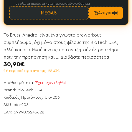
σε όλα τα προϊόντα · για περιορισμένο διάστημα
MEGA5
Αντιγραφή
Το Brutal Anadrol είναι ένα γνωστό preworkout
συμπλήρωμα, όχι μόνο στους φίλους της BioTech USA,
αλλά και σε αθλούμενους που αναζητούν έξτρα ώθηση
πριν την προπόνηση και ...
Διαβάστε περισσότερα
30,90€
2 ή περισσότερα ανά τμχ : 28,43€
Διαθεσιμότητα:
Έχει εξαντληθεί
Brand:
BioTech USA
Κωδικός Προϊόντος:
bio-206
SKU:
bio-206
EAN:
5999076245628