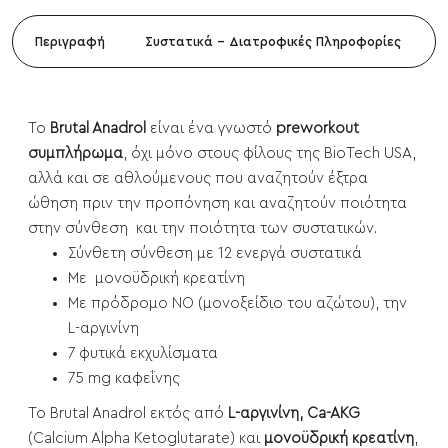
Περιγραφή
Συστατικά - Διατροφικές Πληροφορίες
Το
Brutal Anadrol
είναι ένα γνωστό
preworkout
συμπλήρωμα
, όχι μόνο στους φίλους της BioTech USA,
αλλά και σε αθλούμενους που αναζητούν έξτρα
ώθηση πριν την προπόνηση και αναζητούν ποιότητα
στην σύνθεση και την ποιότητα των συστατικών.
Σύνθετη σύνθεση με 12 ενεργά συστατικά
Με μονοϋδρική κρεατίνη
Με πρόδρομο ΝΟ (μονοξείδιο του αζώτου), την
L-αργινίνη
7 φυτικά εκχυλίσματα
75 mg καφεΐνης
Το Brutal Anadrol εκτός από
L-αργινίνη, Ca-AKG
(Calcium Alpha Ketoglutarate) και
μονοϋδρική κρεατίνη
,