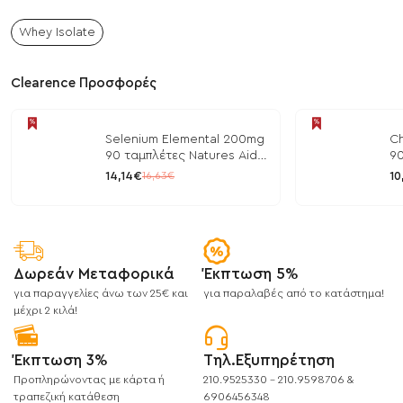
Whey Isolate
Clearence Προσφορές
Selenium Elemental 200mg
Ch
90 ταμπλέτες Natures Aid
90
/ Μέταλλα
/ 
14,14€
10
16,63€
Δωρεάν Μεταφορικά
Έκπτωση 5%
για παραγγελίες άνω των 25€ και
για παραλαβές από το κατάστημα!
μέχρι 2 κιλά!
Έκπτωση 3%
Τηλ.Εξυπηρέτηση
Προπληρώνοντας με κάρτα ή
210.9525330 - 210.9598706 &
τραπεζική κατάθεση
6906456348