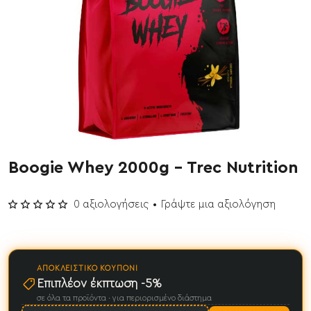
Boogie Whey 2000g - Trec Nutrition
Έχει εξαντληθεί
0 αξιολογήσεις
•
Γράψτε μια αξιολόγηση
ΑΠΟΚΛΕΙΣΤΙΚΌ ΚΟΥΠΌΝΙ
Επιπλέον έκπτωση -5%
σε όλα τα προϊόντα · για περιορισμένο διάστημα