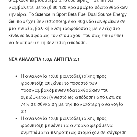
διαρκούν περισσότερο από δύο ώρες) πρέπει να
λαμβάνετε μεταξύ 80-120 γραμμάρια υδατανθράκων
την ώρα. Το Science in Sport Beta Fuel Dual Source Energy
Gel παρέχει βελτιστοποιημένα 40g υδατανθράκων σε
μια ενιαία, βολική λύση τροφοδοσίας με ελάχιστο
κίνδυνο δυσφορίας του στομάχου, που σας επιτρέπει
να διατηρείτε τη βέλτιστη απόδοση.
ΝΕΑ ΑΝΑΛΟΓΙΑ 1:0,8 ΑΝΤΙ ΓΙΑ 2:1
H αναλογία 1:0,8 μαλτοδεξτρίνης προς
φρουκτόζη αυξάνει το ποσοστό των
προσλαμβανόμενων υδατανθράκων που
οξειδώνεται (γνωστό ως απόδοση) από 62% σε
74% σε σύγκριση με την παλαιότερη αναλογία
2:1
H αναλογία 1:0,8 μαλτοδεξτρίνης προς
φρουκτόζη μειώνει τα αυτοαναφερόμενα
συμπτώματα πληρότητας στομάχου σε σύγκριση