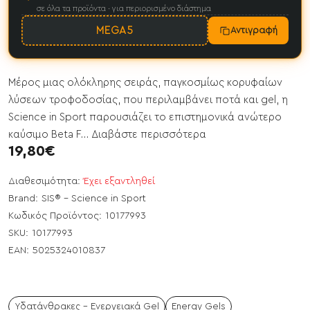
σε όλα τα προϊόντα · για περιορισμένο διάστημα
MEGA5
Αντιγραφή
Μέρος μιας ολόκληρης σειράς, παγκοσμίως κορυφαίων
λύσεων τροφοδοσίας, που περιλαμβάνει ποτά και gel, η
Science in Sport παρουσιάζει το επιστημονικά ανώτερο
καύσιμο Beta F...
Διαβάστε περισσότερα
19,80€
Διαθεσιμότητα:
Έχει εξαντληθεί
Brand:
SIS® - Science in Sport
Κωδικός Προϊόντος:
10177993
SKU:
10177993
EAN:
5025324010837
Υδατάνθρακες - Ενεργειακά Gel
Energy Gels