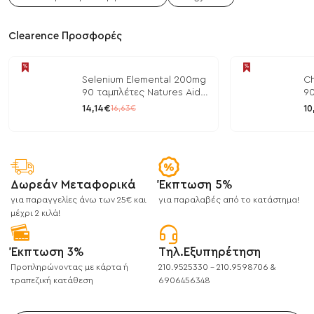
Clearence Προσφορές
Selenium Elemental 200mg
Ch
90 ταμπλέτες Natures Aid
90
/ Μέταλλα
/ 
14,14€
10
16,63€
Δωρεάν Μεταφορικά
Έκπτωση 5%
για παραγγελίες άνω των 25€ και
για παραλαβές από το κατάστημα!
μέχρι 2 κιλά!
Έκπτωση 3%
Τηλ.Εξυπηρέτηση
Προπληρώνοντας με κάρτα ή
210.9525330 - 210.9598706 &
τραπεζική κατάθεση
6906456348