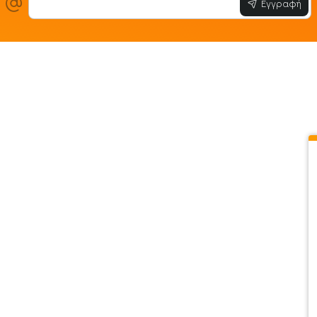
Εγγραφή
ίες
Εξυπηρέτηση Πελατών
Όροι & Προϋ
 Store
Λογαριασμός
Όροι & Προϋπο
στε μαζί μας
Ιστορικό Παραγγελιών
Μεταφορικά
ο newsletter
Αγαπημένα
Τρόποι Πληρω
τότοπου
Σύγκριση
Προσωπικά Δ
 - Clearence
GDPR
Πολιτική Επι
Χονδρική
ΑΡ.Γ.Ε.Μ.Η : 1