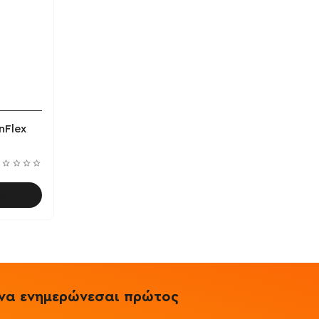
nFlex
θι
& να ενημερώνεσαι πρώτος