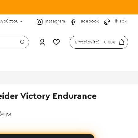
υγούστου
Instagram
Facebook
Tik Tok
0 προϊόν(τα) - 0,00€
eider Victory Endurance
λόγηση