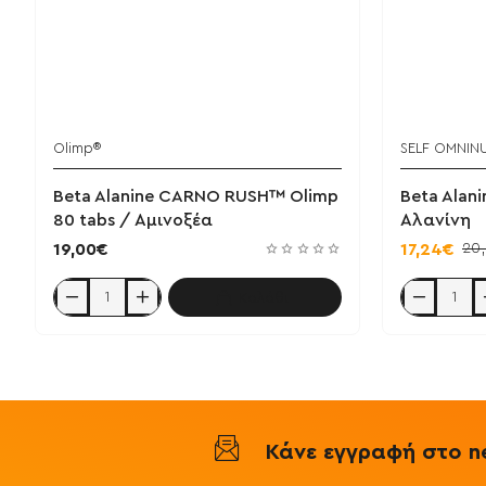
Olimp®
SELF OMNIN
Beta Alanine CARNO RUSH™ Olimp
Beta Alani
80 tabs / Αμινοξέα
Αλανίνη
20
19,00€
17,24€
Καλάθι
Beta
Beta
Alanine
Alanine
CARNO
200g
RUSH™
-
Olimp
Self
80
/
tabs
Βήτα
/
Αλανίνη
Αμινοξέα
Κάνε εγγραφή στο ne