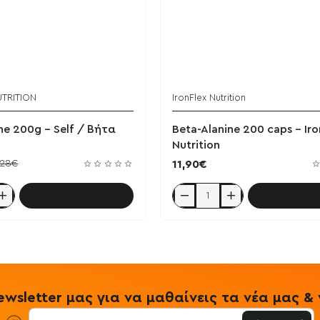
UTRITION
IronFlex Nutrition
ne 200g - Self / Βήτα
Beta-Alanine 200 caps - Iro
Nutrition
,28€
11,90€
Καλάθι
Καλά
Beta-
Alanine
200
caps
-
IronFlex
Nutrition
wsletter μας για να μαθαίνεις τα νέα μας 