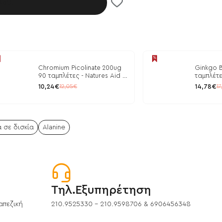
λάθι
Chromium Picolinate 200ug
Ginkgo B
90 ταμπλέτες - Natures Aid /
ταμπλέτε
Ρύθμιση Γλυκόζης
10,24€
14,78€
12,05€
17
 σε δισκία
Alanine
Τηλ.Εξυπηρέτηση
απεζική
210.9525330 - 210.9598706 & 6906456348