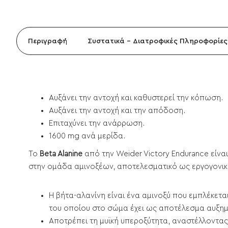
Περιγραφή
Συστατικά - Διατροφικές Πληροφορίες
Αυξάνει την αντοχή και καθυστερεί την κόπωση.
Αυξάνει την αντοχή και την απόδοση.
Επιταχύνει την ανάρρωση.
1600 mg ανά μερίδα.
Το
Beta Alanine
από την Weider Victory Endurance είν
στην ομάδα αμινοξέων, αποτελεσματικό ως εργογονικό
Η βήτα-αλανίνη είναι ένα αμινοξύ που εμπλέκετα
του οποίου στο σώμα έχει ως αποτέλεσμα αυξημ
Αποτρέπει τη μυϊκή υπεροξύτητα, αναστέλλοντας