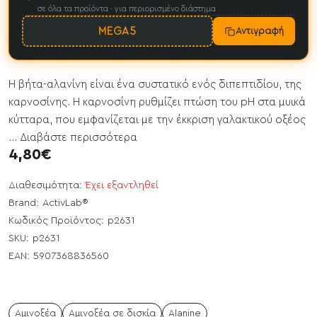
σε όλα τα προϊόντα · για περιορισμένο διάστημα
MEGA5
Αντιγραφή
Η βήτα-αλανίνη είναι ένα συστατικό ενός διπεπτιδίου, της
καρνοσίνης. Η καρνοσίνη ρυθμίζει πτώση του pH στα μυικά
κύτταρα, που εμφανίζεται με την έκκριση γαλακτικού οξέος
...
Διαβάστε περισσότερα
4,80€
Διαθεσιμότητα:
Έχει εξαντληθεί
Brand:
ActivLab®
Κωδικός Προϊόντος:
p2631
SKU:
p2631
EAN:
5907368836560
Αμινοξέα
Αμινοξέα σε δισκία
Alanine