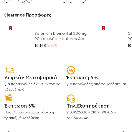
Clearence Προσφορές
Selenium Elemental 200mg
Ch
90 ταμπλέτες Natures Aid
90
/ Μέταλλα
/ 
14,14€
10
16,63€
Δωρεάν Μεταφορικά
Έκπτωση 5%
για παραγγελίες άνω των 25€ και
για παραλαβές από το κατάστημα!
μέχρι 2 κιλά!
Έκπτωση 3%
Τηλ.Εξυπηρέτηση
Προπληρώνοντας με κάρτα ή
210.9525330 - 210.9598706 &
τραπεζική κατάθεση
6906456348