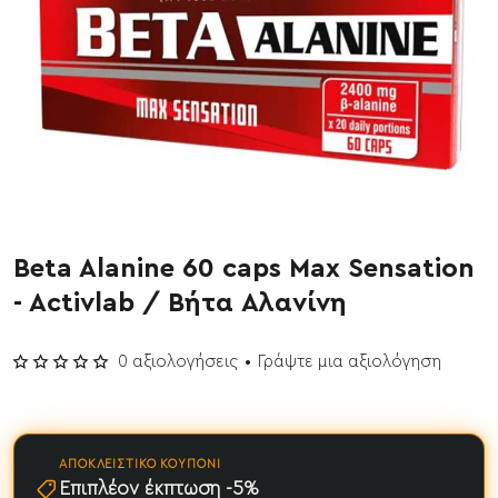
Beta Alanine 60 caps Max Sensation
Έχει εξαντληθεί
- Activlab / Βήτα Αλανίνη
0 αξιολογήσεις
•
Γράψτε μια αξιολόγηση
ΑΠΟΚΛΕΙΣΤΙΚΌ ΚΟΥΠΌΝΙ
Επιπλέον έκπτωση -5%