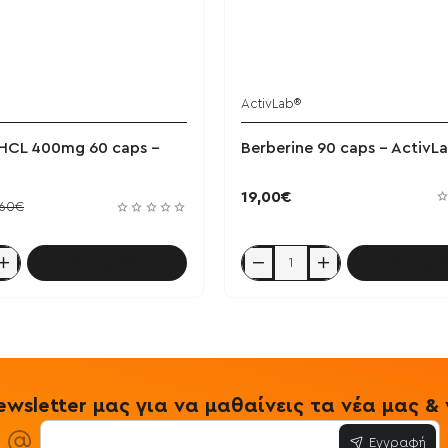
ActivLab®
 HCL 400mg 60 caps -
Berberine 90 caps - ActivL
19,00€
,60€
Καλάθι
Καλά
Berberine
90
caps
-
ActivLab
wsletter μας για να μαθαίνεις τα νέα μας 
Εγγραφή