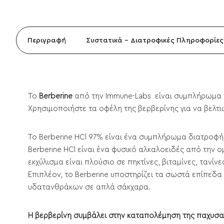
Περιγραφή
Συστατικά - Διατροφικές Πληροφορίες
Το
Berberine
από την Immune-Labs είναι συμπλήρωμα 
Χρησιμοποιήστε τα οφέλη της βερβερίνης για να βελτι
Το Berberine HCl 97% είναι ένα συμπλήρωμα διατροφή
Berberine HCl είναι ένα φυσικό αλκαλοειδές από την 
εκχύλισμα είναι πλούσιο σε πηκτίνες, βιταμίνες, τανίν
Επιπλέον, το Berberine υποστηρίζει τα σωστά επίπεδα
υδατανθράκων σε απλά σάκχαρα.
Η βερβερίνη συμβάλει στην καταπολέμηση της παχυσα