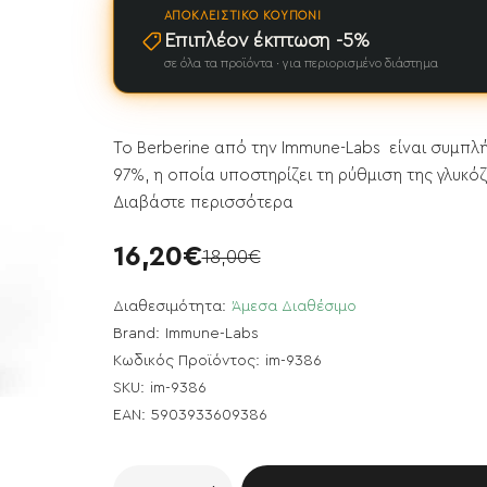
ΑΠΟΚΛΕΙΣΤΙΚΌ ΚΟΥΠΌΝΙ
Επιπλέον έκπτωση -5%
σε όλα τα προϊόντα · για περιορισμένο διάστημα
Το Berberine από την Immune-Labs είναι συμπλ
97%, η οποία υποστηρίζει τη ρύθμιση της γλυκόζ
Διαβάστε περισσότερα
16,20€
18,00€
Διαθεσιμότητα:
Άμεσα Διαθέσιμο
Brand:
Immune-Labs
Κωδικός Προϊόντος:
im-9386
SKU:
im-9386
EAN:
5903933609386