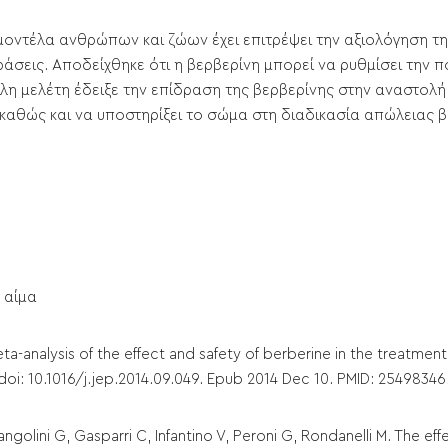
οντέλα ανθρώπων και ζώων έχει επιτρέψει την αξιολόγηση τη
δράσεις. Αποδείχθηκε ότι η βερβερίνη μπορεί να ρυθμίσει την 
λλη μελέτη έδειξε την επίδραση της βερβερίνης στην αναστολ
 καθώς και να υποστηρίξει το σώμα στη διαδικασία απώλειας β
 αίμα
eta-analysis of the effect and safety of berberine in the treatmen
doi: 10.1016/j.jep.2014.09.049. Epub 2014 Dec 10. PMID: 25498346
rangolini G, Gasparri C, Infantino V, Peroni G, Rondanelli M. The e