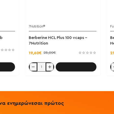
7Nutrition®
Fu
ab
Berberine HCL Plus 100 vcaps -
B
7Nutrition
H
28,00€
19,60€
2
θι
Καλάθι
Berberine
Be
HCL
4
Plus
m
100
6
vcaps
V
-
-
7Nutrition
Ful
He
& να ενημερώνεσαι πρώτος