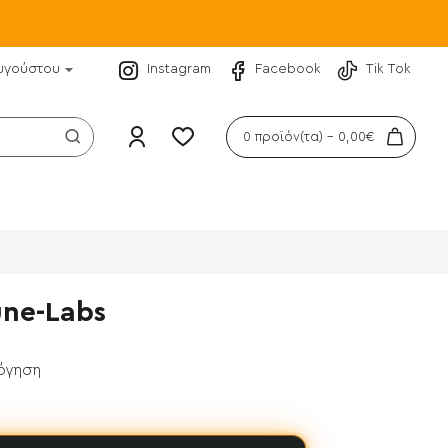
υγούστου
Instagram
Facebook
Tik Tok
0 προϊόν(τα) - 0,00€
une-Labs
λόγηση