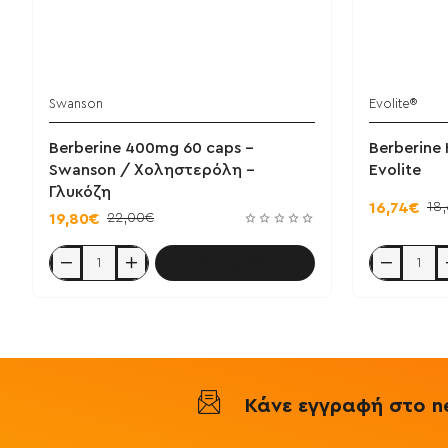
Swanson
Evolite®
Berberine 400mg 60 caps -
Berberine
Swanson / Χοληστερόλη -
Evolite
Γλυκόζη
18
16,74€
22,00€
19,80€
Καλάθι
Berberine
Berberine
400mg
HCL
60
400mg
caps
60
-
caps
Swanson
-
/
Evolite
Χοληστερόλη
-
Κάνε εγγραφή στο ne
Γλυκόζη