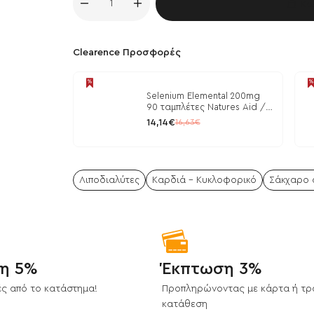
Κα
Clearence Προσφορές
Selenium Elemental 200mg
90 ταμπλέτες Natures Aid /
Μέταλλα
14,14€
16,63€
Λιποδιαλύτες
Καρδιά - Κυκλοφορικό
Σάκχαρο α
η 5%
Έκπτωση 3%
ς από το κατάστημα!
Προπληρώνοντας με κάρτα ή τρ
κατάθεση