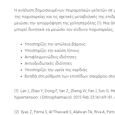
Η ανάλυση δημοσιευμένων πειραματικών μελετών σε μ
της παχυσαρκίας και τις σχετικές μεταβολικές της επι
μειώσει την απορρόφηση της χοληστερόλης (1). Μια ά
μπορεί δυνητικά να μειώσει τον κίνδυνο παχυσαρκίας,
Υποστηρίζει την απώλεια βάρους
Υποστηρίζει την καύση λίπους
Αντιφλεγμονώδεις ιδιότητες
Αντιοξειδωτικές ιδιότητες
Υποστηρίζει την υγεία της καρδιάς
Βοηθά στη ρύθμιση των επιπέδων σακχάρου στο
(1) Lan J, Zhao Y, Dong F, Yan Z, Zheng W, Fan J, Sun G. M
hypertension. J Ethnopharmacol. 2015 Feb 23;161:69-81. 
(2) Ilyas Z, Perna S, Al-Thawadi S, Alalwan TA, Riva A, Pet