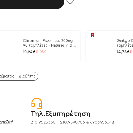
λάθι
Chromium Picolinate 200ug
Ginkgo B
90 ταμπλέτες - Natures Aid /
ταμπλέτε
Ρύθμιση Γλυκόζης
10,24€
14,78€
12,05€
17
ίματος - Διαβήτης
Τηλ.Εξυπηρέτηση
απεζική
210.9525330 - 210.9598706 & 6906456348