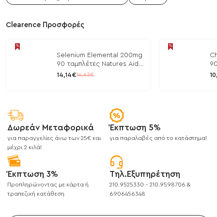
Clearence Προσφορές
Selenium Elemental 200mg
Ch
90 ταμπλέτες Natures Aid
90
/ Μέταλλα
/ 
14,14€
10
16,63€
Δωρεάν Μεταφορικά
Έκπτωση 5%
για παραγγελίες άνω των 25€ και
για παραλαβές από το κατάστημα!
μέχρι 2 κιλά!
Έκπτωση 3%
Τηλ.Εξυπηρέτηση
Προπληρώνοντας με κάρτα ή
210.9525330 - 210.9598706 &
τραπεζική κατάθεση
6906456348