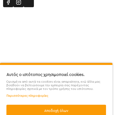
Πληροφορίες
Εξυπηρέτηση Πελατών
Όροι 
Mega Protein Store
Λογαριασμός
Όροι &
Επικοινωνήστε μαζί μας
Ιστορικό Παραγγελιών
Μετα
Εγγραφή στο newsletter
Αγαπημένα
Τρόπ
Χάρτης Ιστότοπου
Σύγκριση
Προσ
Αυτός ο ιστότοπος χρησιμοποιεί cookies.
Προσφορές - Clearence
GDPR
Πολι
Ορισμένα από αυτά τα cookies είναι απαραίτητα, ενώ άλλα μας
Χονδρική
βοηθούν να βελτιώσουμε την εμπειρία σας παρέχοντας
πληροφορίες σχετικά με τον τρόπο χρήσης του ιστότοπου.
Περισσότερες πληροφορίες
Αποδοχή όλων