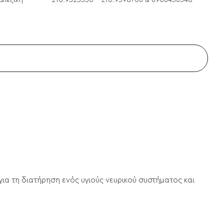
απεζική
210.9525330 - 210.9598706 & 6906456348
ια τη διατήρηση ενός υγιούς νευρικού συστήματος και