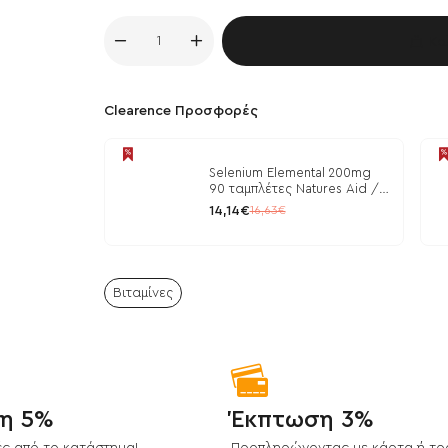
Κα
Clearence Προσφορές
Selenium Elemental 200mg
90 ταμπλέτες Natures Aid /
Μέταλλα
14,14€
16,63€
Βιταμίνες
η 5%
Έκπτωση 3%