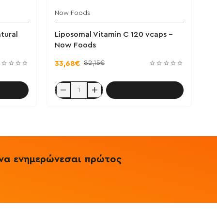
Now Foods
tural
Liposomal Vitamin C 120 vcaps -
Now Foods
82,15€
33,68€
θι
Καλάθι
Liposomal
Vitamin
C
120
vcaps
-
Now
Foods
& να ενημερώνεσαι πρώτος