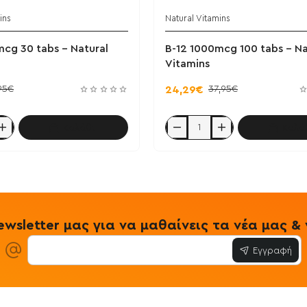
ins
Natural Vitamins
cg 30 tabs - Natural
B-12 1000mcg 100 tabs - Na
Vitamins
95€
37,95€
24,29€
Καλάθι
Καλά
B-
12
1000mcg
100
tabs
-
Natural
Vitamins
wsletter μας για να μαθαίνεις τα νέα μας 
Εγγραφή