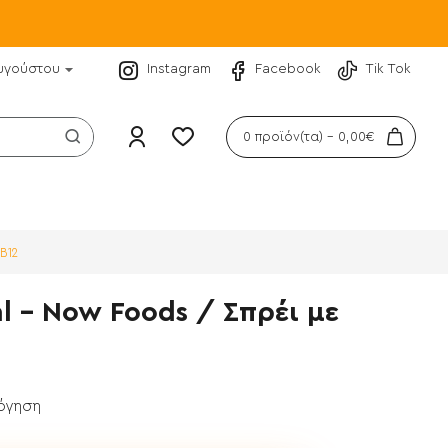
υγούστου
Instagram
Facebook
Tik Tok
0 προϊόν(τα) - 0,00€
Β12
l - Now Foods / Σπρέι με
λόγηση