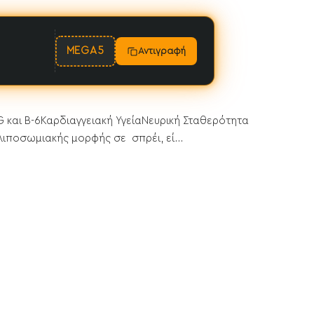
MEGA5
Αντιγραφή
 και B-6Καρδιαγγειακή ΥγείαΝευρική Σταθερότητα
λιποσωμιακής μορφής σε σπρέι, εί...