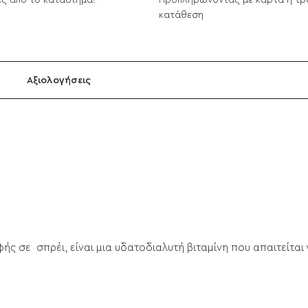
ς από το κατάστημα!
Προπληρώνοντας με κάρτα ή τρ
κατάθεση
Αξιολογήσεις
 σε σπρέι, είναι μια υδατοδιαλυτή βιταμίνη που απαιτείται γ