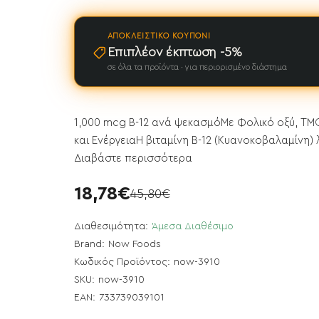
ΑΠΟΚΛΕΙΣΤΙΚΌ ΚΟΥΠΌΝΙ
Επιπλέον έκπτωση -5%
σε όλα τα προϊόντα · για περιορισμένο διάστημα
1,000 mcg B-12 ανά ψεκασμόΜε Φολικό οξύ, TMG
και ΕνέργειαΗ βιταμίνη Β-12 (Κυανοκοβαλαμίνη) 
Διαβάστε περισσότερα
18,78€
45,80€
Διαθεσιμότητα:
Άμεσα Διαθέσιμο
Brand:
Now Foods
Κωδικός Προϊόντος:
now-3910
SKU:
now-3910
EAN:
733739039101