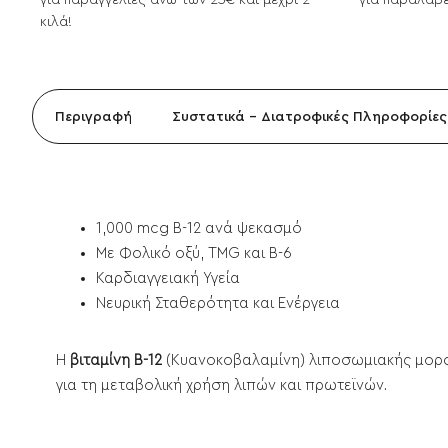
για παραγγελίες άνω των 25€ και μέχρι 2
για παραλαβέ
κιλά!
Περιγραφή
Συστατικά - Διατροφικές Πληροφορίες
1,000 mcg B-12 ανά ψεκασμό
Με Φολικό οξύ, TMG και B-6
Καρδιαγγειακή Υγεία
Νευρική Σταθερότητα και Ενέργεια
Η
βιταμίνη Β-12
(Κυανοκοβαλαμίνη) λιποσωμιακής μορφής
για τη μεταβολική χρήση λιπών και πρωτεϊνών.