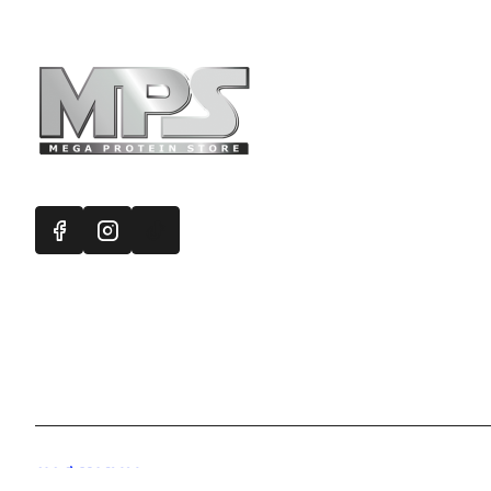
Πληροφορ
Mega Protein
Επικοινωνή
Εγγραφή στ
Χάρτης Ισ
Προσφορές
Handcrafted with 💙 in Athens