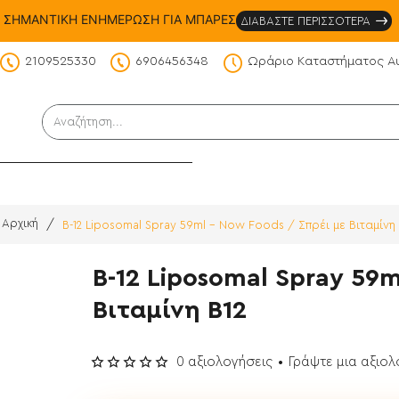
ΣΗΜΑΝΤΙΚΗ ΕΝΗΜΕΡΩΣΗ ΓΙΑ ΜΠΑΡΕΣ
ΔΙΑΒΑΣΤΕ ΠΕΡΙΣΣΟΤΕΡΑ
2109525330
6906456348
Ωράριο Καταστήματος Α
DS
Αναζήτηση...
B-12 Liposomal Spray 59ml - Now Foods / Σπρέι με Βιταμίνη 
home
B-12 Liposomal Spray 59m
Βιταμίνη Β12
0 αξιολογήσεις
•
Γράψτε μια αξιο