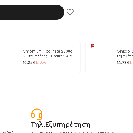
λάθι
Chromium Picolinate 200ug
Ginkgo B
90 ταμπλέτες - Natures Aid /
ταμπλέτε
Ρύθμιση Γλυκόζης
10,24€
14,78€
12,05€
17
Τηλ.Εξυπηρέτηση