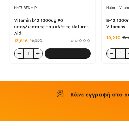
NATURES AID
Natural Vitam
Vitamin b12 1000ug 90
B-12 1000m
υπογλώσσιες ταμπλέτες Natures
Vitamins
Aid
15,
10,21€
16,25€
13,81€
Καλάθι
Vitamin
B-
b12
12
1000ug
1000mcg
90
30
υπογλώσσιες
tabs
ταμπλέτες
-
Natures
Natural
Aid
Vitamins
Κάνε εγγραφή στο ne