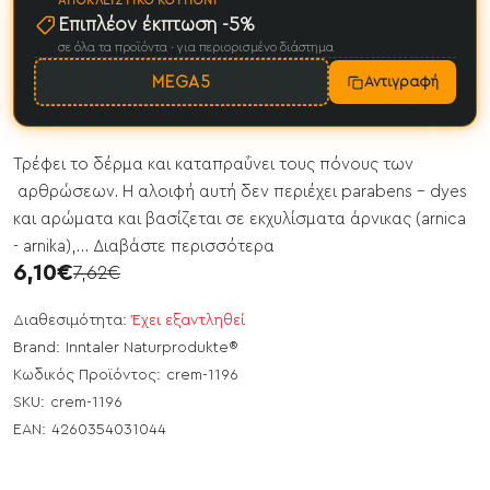
ΑΠΟΚΛΕΙΣΤΙΚΌ ΚΟΥΠΌΝΙ
Επιπλέον έκπτωση -5%
σε όλα τα προϊόντα · για περιορισμένο διάστημα
MEGA5
Αντιγραφή
Τρέφει το δέρμα και καταπραΰνει τους πόνους των
αρθρώσεων. Η αλοιφή αυτή δεν περιέχει parabens - dyes
και αρώματα και βασίζεται σε εκχυλίσματα άρνικας (arnica
- arnika),...
Διαβάστε περισσότερα
6,10€
7,62€
Διαθεσιμότητα:
Έχει εξαντληθεί
Brand:
Inntaler Naturprodukte®
Κωδικός Προϊόντος:
crem-1196
SKU:
crem-1196
EAN:
4260354031044