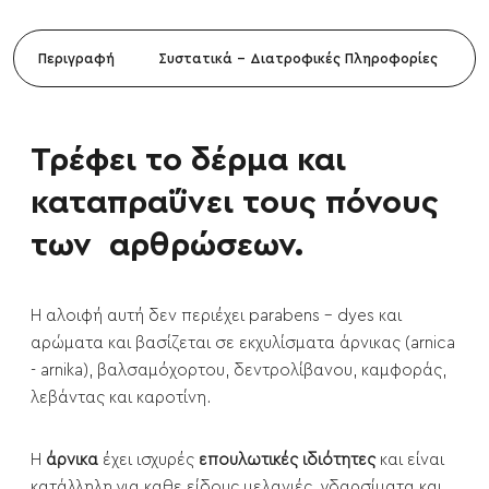
Περιγραφή
Συστατικά - Διατροφικές Πληροφορίες
Τρέφει το δέρμα και
καταπραΰνει τους πόνους
των αρθρώσεων.
Η αλοιφή αυτή δεν περιέχει parabens - dyes και
αρώματα και βασίζεται σε εκχυλίσματα άρνικας (arnica
- arnika), βαλσαμόχορτου, δεντρολίβανου, καμφοράς,
λεβάντας και καροτίνη.
Η
άρνικα
έχει ισχυρές
επουλωτικές ιδιότητες
και είναι
κατάλληλη για καθε είδους μελανιές, γδαρσίματα και