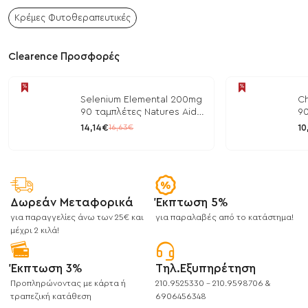
Κρέμες Φυτοθεραπευτικές
Clearence Προσφορές
Selenium Elemental 200mg
Ch
90 ταμπλέτες Natures Aid
90
/ Μέταλλα
/ 
14,14€
10
16,63€
Δωρεάν Μεταφορικά
Έκπτωση 5%
για παραγγελίες άνω των 25€ και
για παραλαβές από το κατάστημα!
μέχρι 2 κιλά!
Έκπτωση 3%
Τηλ.Εξυπηρέτηση
Προπληρώνοντας με κάρτα ή
210.9525330 - 210.9598706 &
τραπεζική κατάθεση
6906456348