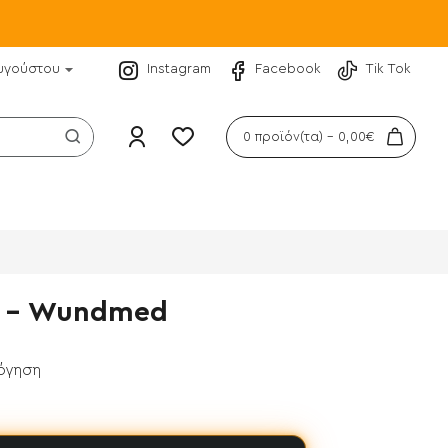
υγούστου
Instagram
Facebook
Tik Tok
0 προϊόν(τα) - 0,00€
ή - Wundmed
λόγηση