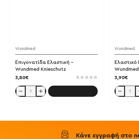
Wundmed
Wundmed
Επιγονατίδα Ελαστική -
Ελαστικό 
Wundmed Knieschutz
Wundmed 
3,80€
3,90€
Καλάθι
Επιγονατίδα
Ελαστικό
Ελαστική
Περικάρπιο
-
Medium
Wundmed
-
Knieschutz
Wundmed
Handstutze
Κάνε εγγραφή στο ne