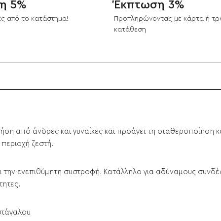
η 5%
Έκπτωση 3%
ς από το κατάστημα!
Προπληρώνοντας με κάρτα ή τρ
κατάθεση
ήση από άνδρες και γυναίκες και προάγει τη σταθεροποίηση κ
 περιοχή ζεστή.
ζει την ενεπιθύμητη συστροφή. Κατάλληλο για αδύναμους συνδ
τητες.
αστάγαλου