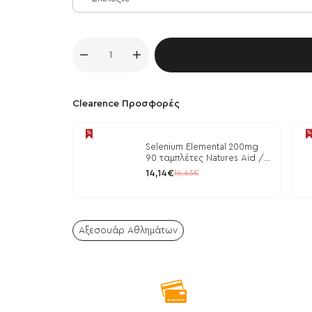
Κα
Clearence Προσφορές
Selenium Elemental 200mg
90 ταμπλέτες Natures Aid /
Μέταλλα
14,14€
16,63€
Αξεσουάρ Αθλημάτων