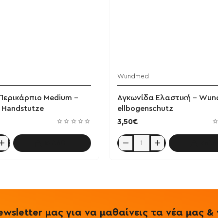
Wundmed
Περικάρπιο Medium -
Αγκωνίδα Ελαστική - Wu
Handstutze
ellbogenschutz
3,50€
Καλάθι
Καλά
Αγκωνίδα
Ελαστική
-
Wundmed
ellbogenschutz
wsletter μας για να μαθαίνεις τα νέα μας 