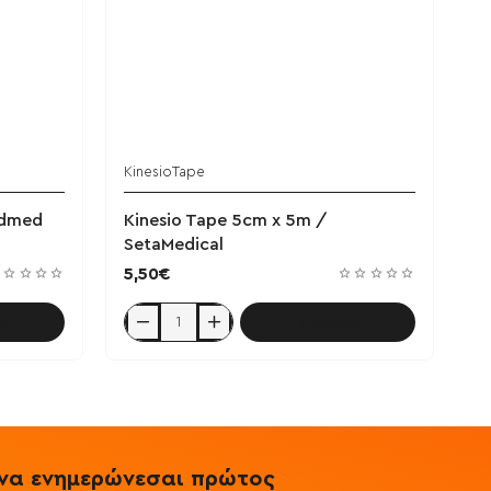
KinesioTape
ΝΕΟ
ndmed
Kinesio Tape 5cm x 5m /
SetaMedical
5,50€
θι
Καλάθι
Kinesio
Tape
5cm
x
5m
/
SetaMedical
& να ενημερώνεσαι πρώτος