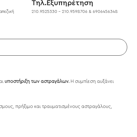
Τηλ.Εξυπηρέτηση
απεζική
210.9525330 - 210.9598706 & 6906456348
αι
υποστήριξη των αστραγάλων.
Η συμπίεση αυξάνει
έσμους, πρήξιμο και τραυματισμένους αστραγάλους,