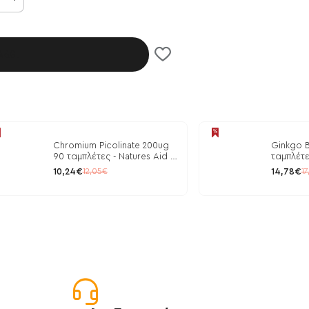
λάθι
Chromium Picolinate 200ug
Ginkgo B
90 ταμπλέτες - Natures Aid /
ταμπλέτε
Ρύθμιση Γλυκόζης
10,24€
14,78€
12,05€
17