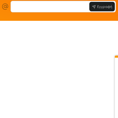
Εγγραφή
ίες
Εξυπηρέτηση Πελατών
Όροι & Προϋ
 Store
Λογαριασμός
Όροι & Προϋπο
στε μαζί μας
Ιστορικό Παραγγελιών
Μεταφορικά
ο newsletter
Αγαπημένα
Τρόποι Πληρω
τότοπου
Σύγκριση
Προσωπικά Δ
 - Clearence
GDPR
Πολιτική Επι
Χονδρική
ΑΡ.Γ.Ε.Μ.Η : 1