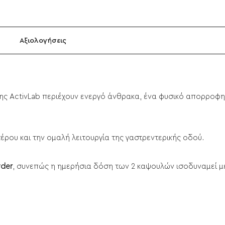
Αξιολογήσεις
ς ActivLab περιέχουν ενεργό άνθρακα, ένα φυσικό απορροφητ
τέρου και την ομαλή λειτουργία της γαστρεντερικής οδού.
wder
, συνεπώς η ημερήσια δόση των 2 καψουλών ισοδυναμεί μ