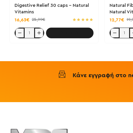
Digestive Relief 30 caps - Natural
Natural Fi
Vitamins
Natural Vi
25,99€
19,
16,63€
12,77€
Καλάθι
Digestive
Natural
Relief
Fiber
30
Complex
caps
45
-
caps
Natural
-
Vitamins
Natural
Vitamins
Κάνε εγγραφή στο ne
Πληροφορ