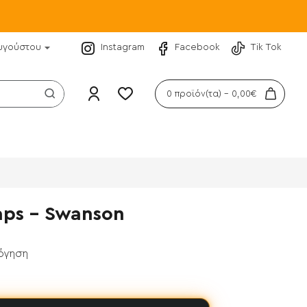
υγούστου
Instagram
Facebook
Tik Tok
0 προϊόν(τα) - 0,00€
aps - Swanson
λόγηση