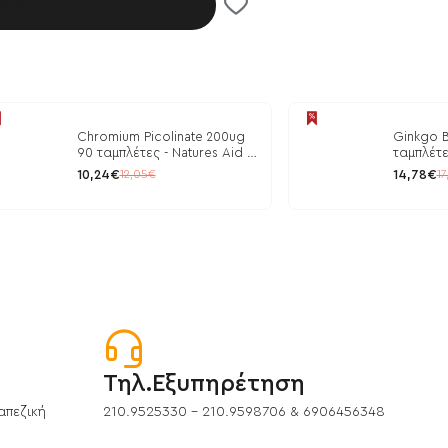
λάθι
Chromium Picolinate 200ug
Ginkgo B
90 ταμπλέτες - Natures Aid /
ταμπλέτε
Ρύθμιση Γλυκόζης
10,24€
14,78€
12,05€
17
Τηλ.Εξυπηρέτηση
απεζική
210.9525330 - 210.9598706 & 6906456348