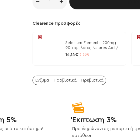
Κα
Clearence Προσφορές
Selenium Elemental 200mg
90 ταμπλέτες Natures Aid /
Μέταλλα
14,14€
16,63€
Ένζυμα - Προβιοτικά - Πρεβιοτικά
η 5%
Έκπτωση 3%
ς από το κατάστημα!
Προπληρώνοντας με κάρτα ή τρ
κατάθεση