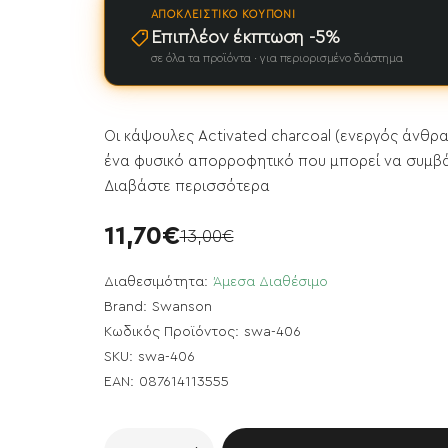
ΑΠΟΚΛΕΙΣΤΙΚΌ ΚΟΥΠΌΝΙ
Επιπλέον έκπτωση -5%
σε όλα τα προϊόντα · για περιορισμένο διάστημα
Οι κάψουλες Activated charcoal (ενεργός άνθρ
ένα φυσικό απορροφητικό που μπορεί να συμβάλ
Διαβάστε περισσότερα
11,70€
13,00€
Διαθεσιμότητα:
Άμεσα Διαθέσιμο
Brand:
Swanson
Κωδικός Προϊόντος:
swa-406
SKU:
swa-406
EAN:
087614113555