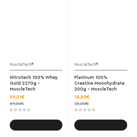
MuscleTech®
MuscleTech®
Nitrotech 100% Whey
Platinum 100%
Gold 2270g -
Creatine Monohydrate
MuscleTech
200g - MuscleTech
59,51€
18,50€
69,00€
25,00€
Καλάθι
Καλάθι