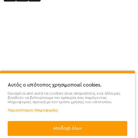
Πληροφορίες
Εξυπηρέτηση Πελατών
Όροι 
Mega Protein Store
Λογαριασμός
Όροι &
Επικοινωνήστε μαζί μας
Ιστορικό Παραγγελιών
Μετα
Εγγραφή στο newsletter
Αγαπημένα
Τρόπ
Χάρτης Ιστότοπου
Σύγκριση
Προσ
Προσφορές - Clearence
GDPR
Πολι
Αυτός ο ιστότοπος χρησιμοποιεί cookies.
Ορισμένα από αυτά τα cookies είναι απαραίτητα, ενώ άλλα μας
Χονδρική
βοηθούν να βελτιώσουμε την εμπειρία σας παρέχοντας
πληροφορίες σχετικά με τον τρόπο χρήσης του ιστότοπου.
Περισσότερες πληροφορίες
Φίλτρα
Αποδοχή όλων
Handcrafted with 💙 in Athens