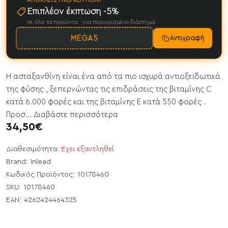
ΑΠΟΚΛΕΙΣΤΙΚΌ ΚΟΥΠΌΝΙ
Επιπλέον έκπτωση -5%
σε όλα τα προϊόντα · για περιορισμένο διάστημα
MEGA5
Αντιγραφή
Η ασταξανθίνη είναι ένα από τα πιο ισχυρά αντιοξειδωτικά
της φύσης , ξεπερνώντας τις επιδράσεις της βιταμίνης C
κατά 6.000 φορές και της βιταμίνης E κατά 550 φορές .
Προσ...
Διαβάστε περισσότερα
34,50€
Διαθεσιμότητα:
Έχει εξαντληθεί
Brand:
Inlead
Κωδικός Προϊόντος:
10178460
SKU:
10178460
EAN:
4262424464325