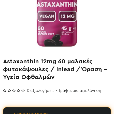
Astaxanthin 12mg 60 μαλακές
ΝΕΟ
φυτοκάψουλες / Inlead / Όραση -
Έχει εξαντληθεί
Υγεία Οφθαλμών
0 αξιολογήσεις
•
Γράψτε μια αξιολόγηση