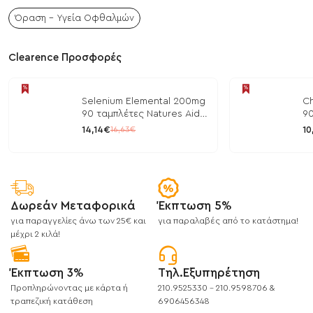
Όραση - Υγεία Οφθαλμών
Clearence Προσφορές
Selenium Elemental 200mg
Ch
90 ταμπλέτες Natures Aid
90
/ Μέταλλα
/ 
14,14€
10
16,63€
Δωρεάν Μεταφορικά
Έκπτωση 5%
για παραγγελίες άνω των 25€ και
για παραλαβές από το κατάστημα!
μέχρι 2 κιλά!
Έκπτωση 3%
Τηλ.Εξυπηρέτηση
Προπληρώνοντας με κάρτα ή
210.9525330 - 210.9598706 &
τραπεζική κατάθεση
6906456348