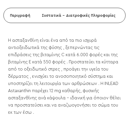
Περιγραφή
Συστατικά - Διατροφικές Πληροφορίες
Η ασταξανθίνη
είναι ένα από
τα πιο ισχυρά
αντιοξειδωτικά της φύσης
, ξεπερνώντας τις
επιδράσεις της
βιταμίνης C κατά 6.000 φορές
και
της
βιταμίνης E κατά 550 φορές
. Προστατεύει
τα κύτταρα
από το οξειδωτικό στρες
, προάγει
την υγεία του
δέρματος
, ενισχύει το
ανοσοποιητικό σύστημα
και
υποστηρίζει
τη λειτουργία των αρθρώσεων
.
Η INLEAD
Astaxanthin
παρέχει
12 mg καθαρής, φυσικής
ασταξανθίνης ανά κάψουλα
- ιδανική για όποιον θέλει
να
προστατεύσει και να αναζωογονήσει το σώμα του
εκ των έσω
.